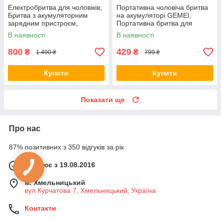
Електробритва для чоловіків,
Портативна чоловіча бритва
Бритва з акумуляторним
на акумуляторі GEMEI,
зарядним пристроєм,
Портативна бритва для
Портативна професійна
сухого гоління RN-98
В наявності
В наявності
бритва EG-22
800
429
₴
₴
1 490 ₴
799 ₴
Купити
Купити
Показати ще
Про нас
87% позитивних з 350 відгуків за рік
Працює з 19.08.2016
м. Хмельницький
вул Курчатова 7, Хмельницький, Україна
Контакти