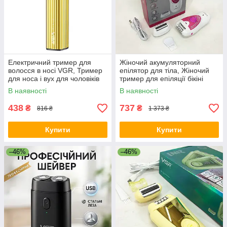
Електричний тример для
Жіночий акумуляторний
волосся в носі VGR, Тример
епілятор для тіла, Жіночий
для носа і вух для чоловіків
тример для епіляції бікіні
насадка носа HR-59
Епілятор інтимних зон CW-83
В наявності
В наявності
438
737
₴
₴
816 ₴
1 373 ₴
Купити
Купити
–46%
–46%