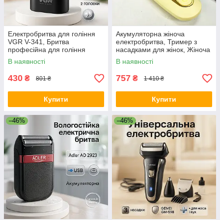
Електробритва для гоління
Акумуляторна жіноча
VGR V-341, Бритва
електробритва, Тример з
професійна для гоління
насадками для жінок, Жіноча
Електричне бездротове OZ-
електробритва для гоління
В наявності
В наявності
90
HP-67
430
757
₴
₴
801 ₴
1 410 ₴
Купити
Купити
–46%
–46%