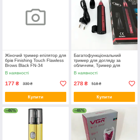
Жіночий тример епілятор для
Багатофункціональний
брів Finishing Touch Flawless
тример для догляду за
Brows Black FN-34
обличчям, Тример для
стрижки брів і носа DR-48
В наявності
В наявності
177
278
₴
₴
330 ₴
518 ₴
Купити
Купити
–46%
–46%