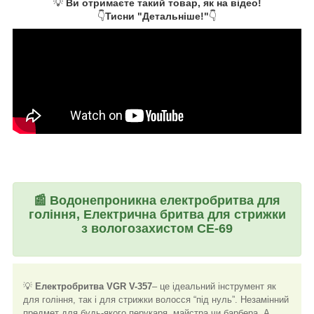
💡
Ви отримаєте такий товар, як на відео!
👇
Тисни "Детальніше!"
👇
📰
Водонепроникна електробритва для
гоління, Електрична бритва для стрижки
з вологозахистом CE-69
💡
Електробритва VGR V-357
– це ідеальний інструмент як
для гоління, так і для стрижки волосся “під нуль”. Незамінний
предмет для будь-якого перукаря, майстра чи барбера. А