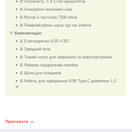
☑️ Потужність: 5 V Li-Ion акумулятор
☑️ Асинхронні незалежні ножі
☑️ Мотор із частотою 7500 об/хв
☑️ Помірний рівень шуму під час роботи
💡
Комплектація:
☑️ Електроритва VGR V-357
☑️ Зарядний блок
☑️ Тканий чохол для зберігання та транспортування
☑️ Фірмова подарункова коробка
☑️ Щітка для очищення
☑️ Кабель для заряджання USB Type-C довжиною 1,3
м
Приховати