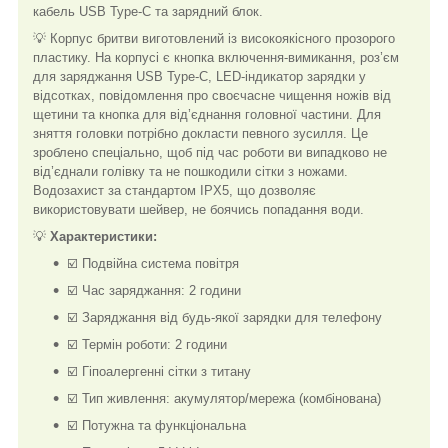
кабель USB Type-C та зарядний блок.
💡 Корпус бритви виготовлений із високоякісного прозорого
пластику. На корпусі є кнопка включення-вимикання, роз’єм
для заряджання USB Type-C, LED-індикатор зарядки у
відсотках, повідомлення про своєчасне чищення ножів від
щетини та кнопка для від’єднання головної частини. Для
зняття головки потрібно докласти певного зусилля. Це
зроблено спеціально, щоб під час роботи ви випадково не
від’єднали голівку та не пошкодили сітки з ножами.
Водозахист за стандартом IPX5, що дозволяє
використовувати шейвер, не боячись попадання води.
💡
Характеристики:
☑️ Подвійна система повітря
☑️ Час заряджання: 2 години
☑️ Заряджання від будь-якої зарядки для телефону
☑️ Термін роботи: 2 години
☑️ Гіпоалергенні сітки з титану
☑️ Тип живлення: акумулятор/мережа (комбінована)
☑️ Потужна та функціональна