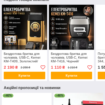
Бездротова бритва для
Бездротова бритва для
Поту
чоловіків, USB-C, Kemei
чоловіків, USB-C, Kemei
брит
KM-T409, Золотистий/
KM-T416, Чорний/
344,
Акумуляторна чоловіча
Акумуляторна чоловіча
елек
2 190
1 110
1 5
₴
₴
2 290 ₴
1 210 ₴
електробритва для
електробритва для
RS-
гоління/ Шейвер
гоління/ Шейвер
Купити
Купити
Акційні пропозиції та новинки
–46%
–46%