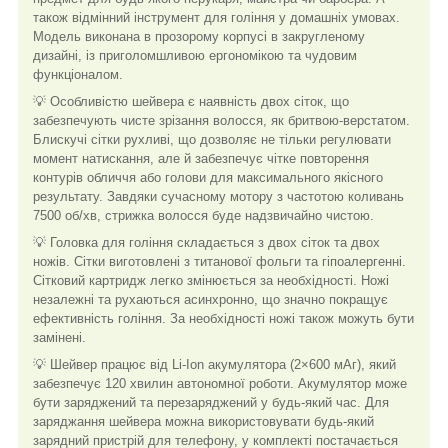
також відмінний інструмент для гоління у домашніх умовах.
Модель виконана в прозорому корпусі в закругленому
дизайні, із приголомшливою ергономікою та чудовим
функціоналом.
💡 Особливістю шейвера є наявність двох сіток, що
забезпечують чисте зрізання волосся, як бритвою-верстатом.
Блискучі сітки рухливі, що дозволяє не тільки регулювати
момент натискання, але й забезпечує чітке повторення
контурів обличчя або голови для максимального якісного
результату. Завдяки сучасному мотору з частотою коливань
7500 об/хв, стрижка волосся буде надзвичайно чистою.
💡 Головка для гоління складається з двох сіток та двох
ножів. Сітки виготовлені з титанової фольги та гіпоалергенні.
Сітковий картридж легко змінюється за необхідності. Ножі
незалежні та рухаються асинхронно, що значно покращує
ефективність гоління. За необхідності ножі також можуть бути
замінені.
💡 Шейвер працює від Li-Ion акумулятора (2×600 мАг), який
забезпечує 120 хвилин автономної роботи. Акумулятор може
бути заряджений та перезаряджений у будь-який час. Для
заряджання шейвера можна використовувати будь-який
зарядний пристрій для телефону, у комплекті постачається