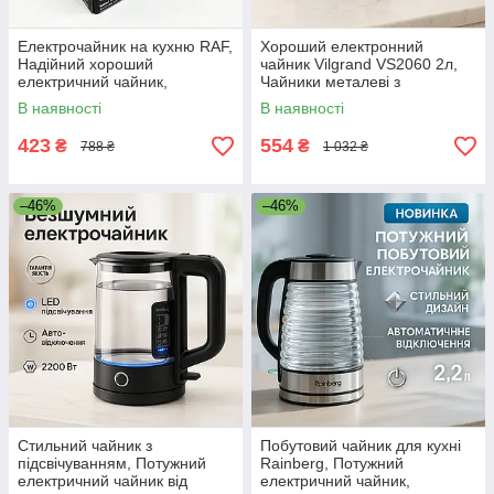
Електрочайник на кухню RAF,
Хороший електронний
Надійний хороший
чайник Vilgrand VS2060 2л,
електричний чайник,
Чайники металеві з
Сучасний електричний
нержавіючої сталі UQ-78
В наявності
В наявності
чайник FT-17
423
554
₴
₴
788 ₴
1 032 ₴
–46%
–46%
Стильний чайник з
Побутовий чайник для кухні
підсвічуванням, Потужний
Rainberg, Потужний
електричний чайник від
електричний чайник,