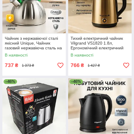
Чайник з нержавіючої сталі
Тихий електричний чайник
якісний Unique, Чайник
Vilgrand VS1820 1.8л,
газовий нержавіюча сталь на
Ергономічний електричний
плиту для кухні MF-29
чайник, Електрочайник
В наявності
В наявності
відмінний FW-52
737
766
₴
₴
1 373 ₴
1 427 ₴
–46%
–46%