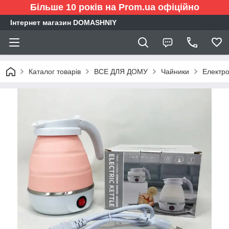
Більше 10 років на Prom.ua офіційно
Інтернет магазин DOMASHNIY
Каталог товарів
ВСЕ ДЛЯ ДОМУ
Чайники
Електро