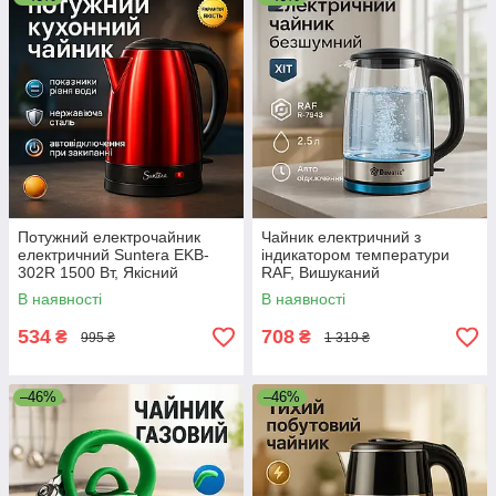
Потужний електрочайник
Чайник електричний з
електричний Suntera EKB-
індикатором температури
302R 1500 Вт, Якісний
RAF, Вишуканий
електрочайник для кухні LS-
електрочайник, Чайник для
В наявності
В наявності
55
нагрівання води TD-86
534
708
₴
₴
995 ₴
1 319 ₴
–46%
–46%