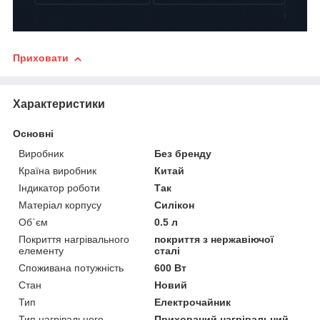
Приховати
Характеристики
Основні
Виробник
Без бренду
Країна виробник
Китай
Індикатор роботи
Так
Матеріал корпусу
Силікон
Об`єм
0.5 л
Покриття нагрівального
покриття з нержавіючої
елементу
сталі
Споживана потужність
600 Вт
Стан
Новий
Тип
Електрочайник
Тип нагрівального
Прихований нагрівальний