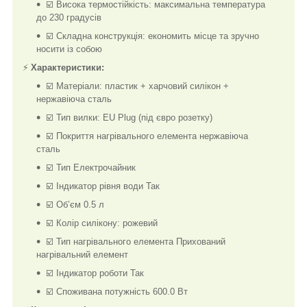
☑️ Висока термостійкість: максимальна температура
до 230 градусів
☑️ Складна конструкція: економить місце та зручно
носити із собою
⚡
Характеристики:
☑️ Матеріали: пластик + харчовий силікон +
нержавіюча сталь
☑️ Тип вилки: ЕU Plug (під євро розетку)
☑️ Покриття нагрівального елемента нержавіюча
сталь
☑️ Тип Електрочайник
☑️ Індикатор рівня води Так
☑️ Об’єм 0.5 л
☑️ Колір силікону: рожевий
☑️ Тип нагрівального елемента Прихований
нагрівальний елемент
☑️ Індикатор роботи Так
☑️ Споживана потужність 600.0 Вт