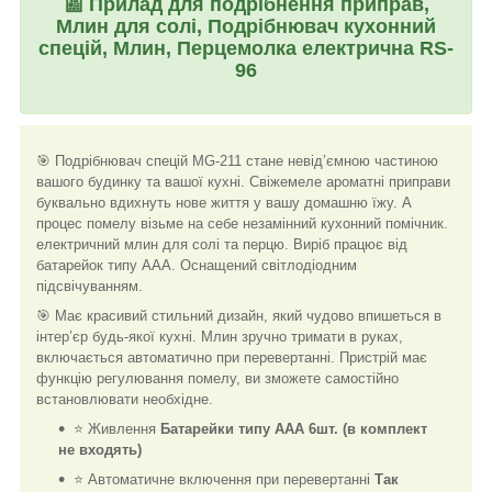
📰
Прилад для подрібнення приправ,
Млин для солі, Подрібнювач кухонний
спецій, Млин, Перцемолка електрична RS-
96
🎯 Подрібнювач спецій MG-211 стане невід’ємною частиною
вашого будинку та вашої кухні. Свіжемеле ароматні приправи
буквально вдихнуть нове життя у вашу домашню їжу. А
процес помелу візьме на себе незамінний кухонний помічник.
електричний млин для солі та перцю. Виріб працює від
батарейок типу ААА. Оснащений світлодіодним
підсвічуванням.
🎯 Має красивий стильний дизайн, який чудово впишеться в
інтер’єр будь-якої кухні. Млин зручно тримати в руках,
включається автоматично при перевертанні. Пристрій має
функцію регулювання помелу, ви зможете самостійно
встановлювати необхідне.
⭐ Живлення
Батарейки типу ААА 6шт. (в комплект
не входять)
⭐ Автоматичне включення при перевертанні
Так