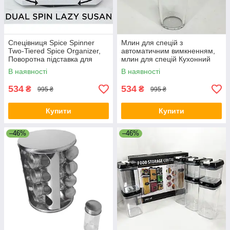
Спецівниця Spice Spinner
Млин для спецій з
Two-Tiered Spice Organizer,
автоматичним вимкненням,
Поворотна підставка для
млин для спецій Кухонний
спецій, Карусель для спецій
електричний перцю NQ-15
В наявності
В наявності
XC-15
534
534
₴
₴
995 ₴
995 ₴
Купити
Купити
–46%
–46%