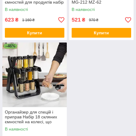
ємностей для продуктів набір
MG-212 MZ-62
спецій BH-29
В наявності
В наявності
623
521
₴
₴
1 160 ₴
970 ₴
Купити
Купити
–46%
Органайзер для спецій і
приправ Набір 18 скляних
ємностей на колесі, що
обертається Підставка для
В наявності
спецій AF-38