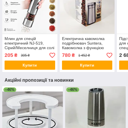
Млин для спецій
Електрична кавомолка
Підс
електричний NJ-519,
подрібнювач Suntera,
для 
Сірий/Меселниця для солі
Кавомолка з функцією
спец
та перцю/Млин на
подрібнення зерен для
та с
205
780
2 6
₴
₴
305 ₴
1 452 ₴
батарейках
лате TV-23
Купити
Купити
Акційні пропозиції та новинки
–46%
–46%