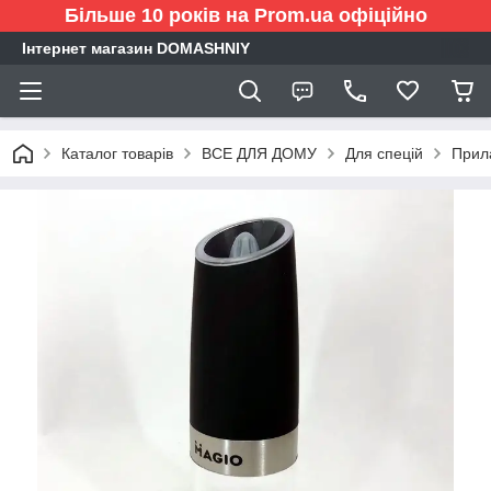
Більше 10 років на Prom.ua офіційно
Інтернет магазин DOMASHNIY
Каталог товарів
ВСЕ ДЛЯ ДОМУ
Для спецій
Прил