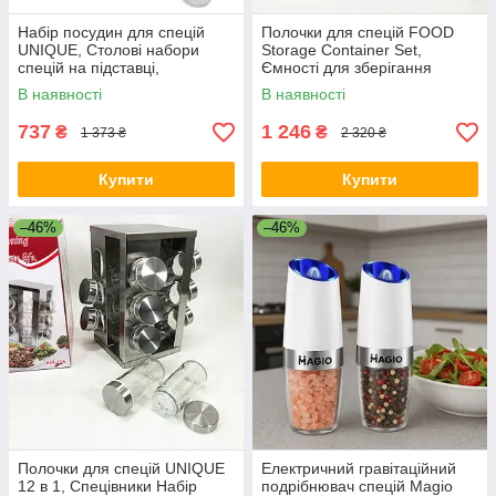
Набір посудин для спецій
Полочки для спецій FOOD
UNIQUE, Столові набори
Storage Container Set,
спецій на підставці,
Ємності для зберігання
Органайзер для сипучих ZG-
спецій Ємність GJ-76
В наявності
В наявності
40
737
1 246
₴
₴
1 373 ₴
2 320 ₴
Купити
Купити
–46%
–46%
Полочки для спецій UNIQUE
Електричний гравітаційний
12 в 1, Спецівники Набір
подрібнювач спецій Magio