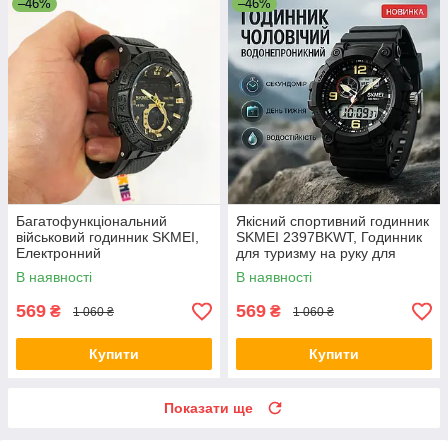
–46%
–46%
Багатофункціональний
Якісний спортивний годинник
військовий годинник SKMEI,
SKMEI 2397BKWT, Годинник
Електронний
для туризму на руку для
вологозахищений наручний
військового QJ-20
В наявності
В наявності
годинник QK-73
569
569
₴
₴
1 060 ₴
1 060 ₴
Купити
Купити
Показати ще