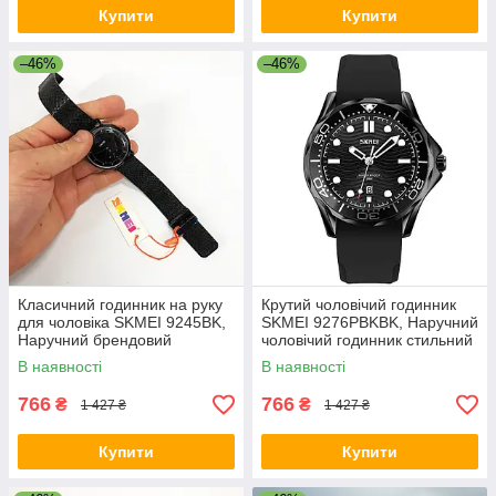
Купити
Купити
–46%
–46%
Класичний годинник на руку
Крутий чоловічий годинник
для чоловіка SKMEI 9245BK,
SKMEI 9276PBKBK, Наручний
Наручний брендовий
чоловічий годинник стильний
годинник наручний чоловічий
діловий RQ-23
В наявності
В наявності
FR-52
766
766
₴
₴
1 427 ₴
1 427 ₴
Купити
Купити