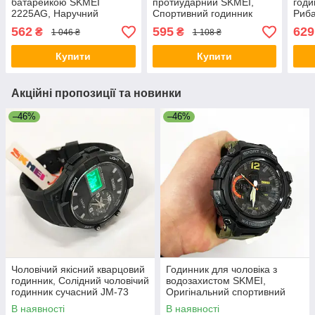
батарейкою SKMEI
протиударний SKMEI,
годи
2225AG, Наручний
Спортивний годинник
Риба
годинник для армії
чоловічий
Елек
562
595
629
₴
₴
1 046 ₴
1 108 ₴
армійський для ЗСУ ZX-73
водонепроникний JG-70
GV-
Купити
Купити
Акційні пропозиції та новинки
–46%
–46%
Чоловічий якісний кварцовий
Годинник для чоловіка з
годинник, Солідний чоловічий
водозахистом SKMEI,
годинник сучасний JM-73
Оригінальний спортивний
годинник армійський скмей
В наявності
В наявності
CI-37