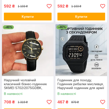
592
592
₴
₴
1 103 ₴
1 103 ₴
Купити
Купити
–46%
–46%
Наручний чоловічий
Годинник для походу,
класичний бізнес-годинник
Годинник рибалки мисливця,
SKMEI 5702/2075GDBK,
Наручний годинник для армії
Крутий чоловічий годинник
Армійський топ LZ-46
В наявності
В наявності
HF-17
708
467
₴
₴
1 319 ₴
870 ₴