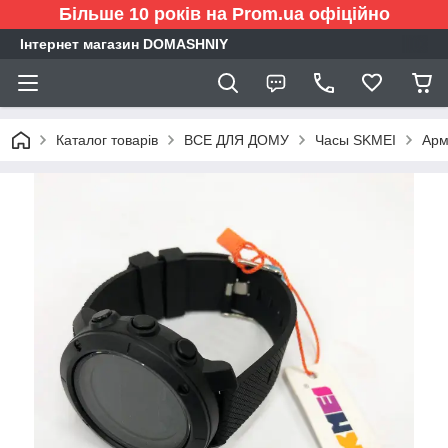
Більше 10 років на Prom.ua офіційно
Інтернет магазин DOMASHNIY
Каталог товарів
ВСЕ ДЛЯ ДОМУ
Часы SKMEI
Арм