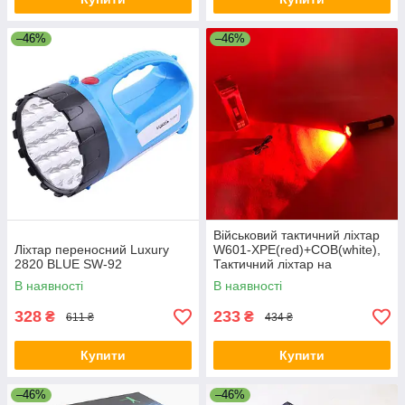
–46%
–46%
Військовий тактичний ліхтар
Ліхтар переносний Luxury
W601-XPE(red)+COB(white),
2820 BLUE SW-92
Тактичний ліхтар на
акумуляторі з юсб YO-40
В наявності
В наявності
328
233
₴
₴
611 ₴
434 ₴
Купити
Купити
–46%
–46%