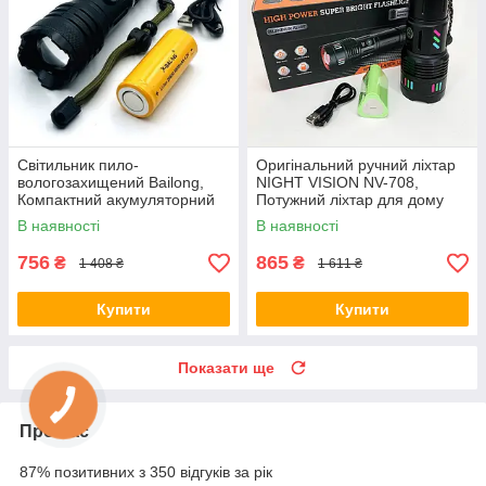
Світильник пило-
Оригінальний ручний ліхтар
вологозахищений Bailong,
NIGHT VISION NV-708,
Компактний акумуляторний
Потужний ліхтар для дому
ліхтар, Ліхтар ручний
топ-ліхтарик HB-34
В наявності
В наявності
металевий CB-38
756
865
₴
₴
1 408 ₴
1 611 ₴
Купити
Купити
Показати ще
Про нас
87% позитивних з 350 відгуків за рік