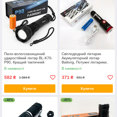
Пило-вологозахищений
Світлодіодний ліхтарик
ударостійкий ліхтар BL-K70-
Акумуляторний ліхтар
P90, Кращий тактичний
Bailong, Потужні ліхтарики,
ліхтар суперяскравий AZ-33
Фірмовий ручний ліхтар RB-
В наявності
В наявності
67
582
371
₴
₴
1 084 ₴
691 ₴
Купити
Купити
–46%
–46%