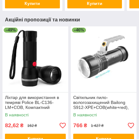
Купити
Купити
Акційні пропозиції та новинки
–49%
–46%
Ліхтар для використання в
Світильник пило-
темряві Police BL-C136-
вологозахищений Bailong
LM+COB, Компактний
S912-XPE+COB(white+red),
портативний ліхтар ZA-15
LED ліхтар потужний на
В наявності
В наявності
вулицю AT-82
82,62
766
₴
₴
162 ₴
1 427 ₴
Купити
Купити