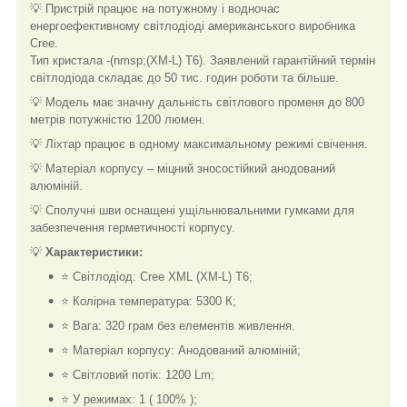
💡 Пристрій працює на потужному і водночас
енергоефективному світлодіоді американського виробника
Cree.
Тип кристала -(nmsp;(XM-L) T6). Заявлений гарантійний термін
світлодіода складає до 50 тис. годин роботи та більше.
💡 Модель має значну дальність світлового променя до 800
метрів потужністю 1200 люмен.
💡 Ліхтар працює в одному максимальному режимі свічення.
💡 Матеріал корпусу – міцний зносостійкий анодований
алюміній.
💡 Сполучні шви оснащені ущільнювальними гумками для
забезпечення герметичності корпусу.
💡
Характеристики:
⭐ Світлодіод: Cree XML (XM-L) T6;
⭐ Колірна температура: 5300 К;
⭐ Вага: 320 грам без елементів живлення.
⭐ Матеріал корпусу: Анодований алюміній;
⭐ Світловий потік: 1200 Lm;
⭐ У режимах: 1 ( 100% );