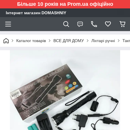
Більше 10 років на Prom.ua офіційно
Інтернет магазин DOMASHNIY
Каталог товарів
ВСЕ ДЛЯ ДОМУ
Ліхтарі ручні
Так