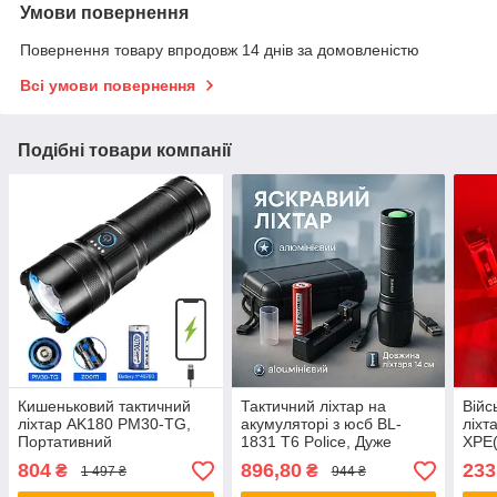
Умови повернення
Повернення товару впродовж 14 днів за домовленістю
Всі умови повернення
Подібні товари компанії
Кишеньковий тактичний
Тактичний ліхтар на
Війс
ліхтар AK180 PM30-TG,
акумуляторі з юсб BL-
ліхт
Портативний
1831 T6 Police, Дуже
XPE(
світлодіодний ліхтар з
яскравий ліхтар
Такт
804
896,80
233
₴
₴
1 497 ₴
944 ₴
USB-зарядкою IG-37
водозахищений YT-26
акум