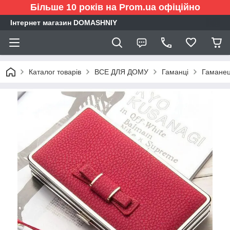
Більше 10 років на Prom.ua офіційно
Інтернет магазин DOMASHNIY
Каталог товарів
ВСЕ ДЛЯ ДОМУ
Гаманці
Гаманец