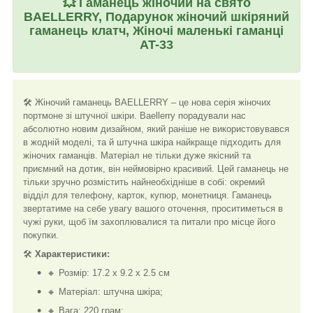
💥
Гаманець жіночий на свято
BAELLERRY, Подарунок жіночий шкіряний
гаманець клатч, Жіночі маленькі гаманці
AT-33
🛠️ Жіночий гаманець BAELLERRY – це нова серія жіночих
портмоне зі штучної шкіри. Baellerry порадували нас
абсолютно новим дизайном, який раніше не використовувався
в жодній моделі, та й штучна шкіра найкраще підходить для
жіночих гаманців. Матеріал не тільки дуже якісний та
приємний на дотик, він неймовірно красивий. Цей гаманець не
тільки зручно розмістить найнеобхідніше в собі: окремий
відділ для телефону, карток, купюр, монетниця. Гаманець
звертатиме на себе увагу вашого оточення, проситиметься в
чужі руки, щоб їм захоплювалися та питали про місце його
покупки.
🛠️
Характеристики:
🔸 Розмір: 17.2 х 9.2 х 2.5 см
🔸 Матеріал: штучна шкіра;
🔸 Вага: 220 грам;