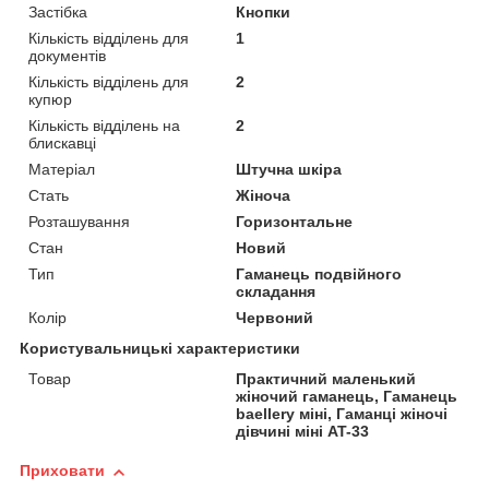
Застібка
Кнопки
Кількість відділень для
1
документів
Кількість відділень для
2
купюр
Кількість відділень на
2
блискавці
Матеріал
Штучна шкіра
Стать
Жіноча
Розташування
Горизонтальне
Стан
Новий
Тип
Гаманець подвійного
складання
Колір
Червоний
Користувальницькі характеристики
Товар
Практичний маленький
жіночий гаманець, Гаманець
baellery міні, Гаманці жіночі
дівчині міні AT-33
Приховати