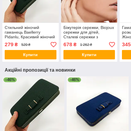
Стильний жіночий
Біжутерія сережки, Biojoux
Гама
гаманець Baellerry
сережки для дітей,
розк
Pidanlu, Красивий жіночий
Сталеві сережки з
Жіно
гаманець, Гаманці
медичного сплаву Легкі
Стил
279
678
345
₴
₴
520 ₴
1 262 ₴
подарунок для жінок WT-
Biojoux UE-78
KO-
13
Купити
Купити
Акційні пропозиції та новинки
–46%
–46%