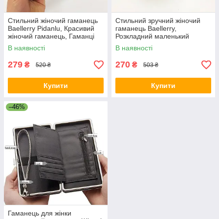
Стильний жіночий гаманець
Стильний зручний жіночий
Baellerry Pidanlu, Красивий
гаманець Baellerry,
жіночий гаманець, Гаманці
Розкладний маленький
подарунок для жінок WT-13
жіночий гаманець MR-10
В наявності
В наявності
279
270
₴
₴
520 ₴
503 ₴
Купити
Купити
–46%
Гаманець для жінки