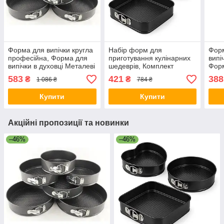
Форма для випічки кругла
Набір форм для
Форм
професійна, Форма для
приготування кулінарних
випі
випічки в духовці Металеві
шедеврів, Комплект
Форм
кільця KA-93
розсувних форм для
духо
583
421
388
₴
₴
1 086 ₴
784 ₴
випічки DS-82
Купити
Купити
Акційні пропозиції та новинки
–46%
–46%