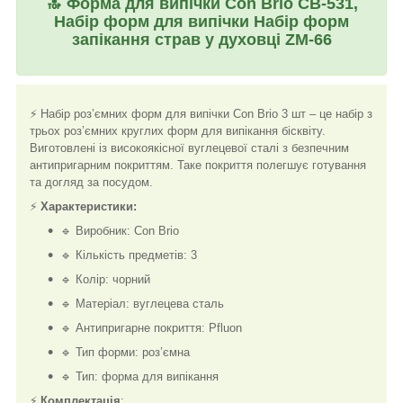
🔝
Форма для випічки Con Brio CB-531,
Набір форм для випічки Набір форм
запікання страв у духовці ZM-66
⚡ Набір роз’ємних форм для випічки Con Brio 3 шт – це набір з
трьох роз’ємних круглих форм для випікання бісквіту.
Виготовлені із високоякісної вуглецевої сталі з безпечним
антипригарним покриттям. Таке покриття полегшує готування
та догляд за посудом.
⚡
Характеристики:
🔹 Виробник: Con Brio
🔹 Кількість предметів: 3
🔹 Колір: чорний
🔹 Матеріал: вуглецева сталь
🔹 Антипригарне покриття: Pfluon
🔹 Тип форми: роз’ємна
🔹 Тип: форма для випікання
⚡
Комплектація
: