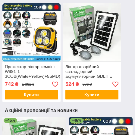
Прожектор ліхтар кемпінг
Ліхтар аварійний
W891-1-
світлодіодний
3COB(White+Yellow)+5SMD(Red)
акумуляторний GDLITE
Power bank YF-32
GD-07А, Портативний
742
524
₴
₴
1 382 ₴
976 ₴
ліхтар-зарядка для
кемпінгу ET-66
Купити
Купити
Акційні пропозиції та новинки
–46%
–46%