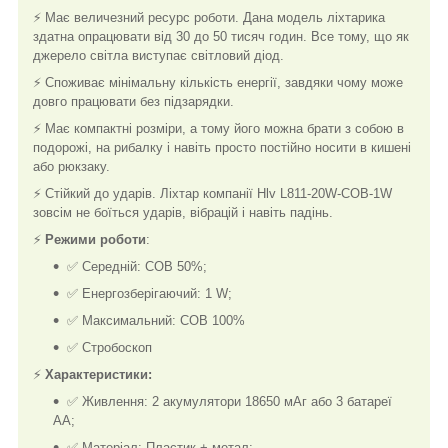
⚡ Має величезний ресурс роботи. Дана модель ліхтарика
здатна опрацювати від 30 до 50 тисяч годин. Все тому, що як
джерело світла виступає світловий діод.
⚡ Споживає мінімальну кількість енергії, завдяки чому може
довго працювати без підзарядки.
⚡ Має компактні розміри, а тому його можна брати з собою в
подорожі, на рибалку і навіть просто постійно носити в кишені
або рюкзаку.
⚡ Стійкий до ударів. Ліхтар компанії Hlv L811-20W-COB-1W
зовсім не боїться ударів, вібрацій і навіть падінь.
⚡
Режими роботи
:
✅ Середній: COB 50%;
✅ Енергозберігаючий: 1 W;
✅ Максимальний: COB 100%
✅ Стробоскоп
⚡
Характеристики:
✅ Живлення: 2 акумулятори 18650 мАг або 3 батареї
AA;
✅ Матеріал: Пластик + метал;