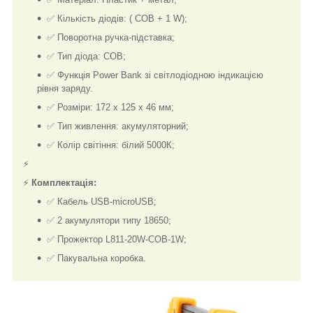
✅ Кількість діодів: ( COB + 1 W);
✅ Поворотна ручка-підставка;
✅ Тип діода: COB;
✅ Функція Power Bank зі світлодіодною індикацією
рівня заряду.
✅ Розміри: 172 х 125 х 46 мм;
✅ Тип живлення: акумуляторний;
✅ Колір світіння: білий 5000К;
⚡
⚡
Комплектація:
✅ Кабель USB-microUSB;
✅ 2 акумулятори типу 18650;
✅ Прожектор L811-20W-COB-1W;
✅ Пакувальна коробка.