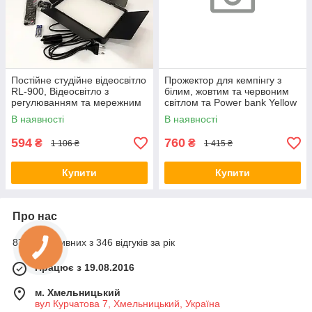
Постійне студійне відеосвітло
Прожектор для кемпінгу з
RL-900, Відеосвітло з
білим, жовтим та червоним
регулюванням та мережним
світлом та Power bank Yellow
адаптером VA-68
MR-67
В наявності
В наявності
594
760
₴
₴
1 106 ₴
1 415 ₴
Купити
Купити
Про нас
87% позитивних з 346 відгуків за рік
Працює з 19.08.2016
м. Хмельницький
вул Курчатова 7, Хмельницький, Україна