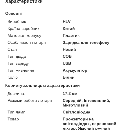
Характеристики
Основні
Виробник
HLV
Країна виробник
Китай
Матеріал корпусу
Пластик
Особливості ліхтаря
Зарядка для телефону
Стан
Новий
Тип діода
COB
Тип заряду
USB
Тип живлення
Акумулятор
Колір
Білий
Користувальницькі характеристики
Довжина:
17.2 см
Режими роботи ліхтаря
Середній, Інтенсивний,
Миготливий
Тип ламп
Світлодіодна
Товар
Прожектори на
світлодіодах, переносний
ліхтар, Якісний ручний