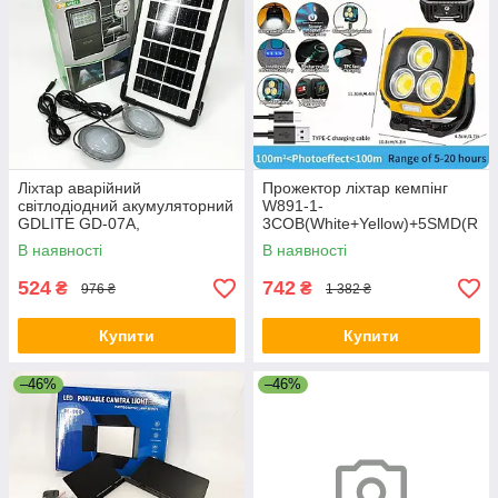
Ліхтар аварійний
Прожектор ліхтар кемпінг
світлодіодний акумуляторний
W891-1-
GDLITE GD-07А,
3COB(White+Yellow)+5SMD(R
Портативний ліхтар-зарядка
ed) Power bank YF-32
В наявності
В наявності
для кемпінгу ET-66
524
742
₴
₴
976 ₴
1 382 ₴
Купити
Купити
–46%
–46%