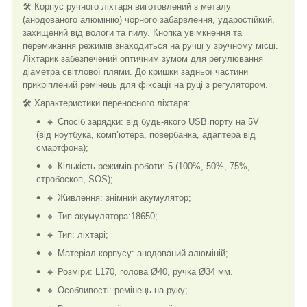
🛠️ Корпус ручного ліхтаря виготовлений з металу
(анодованого алюмінію) чорного забарвлення, ударостійкий,
захищений від вологи та пилу. Кнопка увімкнення та
перемикання режимів знаходиться на ручці у зручному місці.
Ліхтарик забезпечений оптичним зумом для регулювання
діаметра світлової плями. До кришки задньої частини
прикріплений ремінець для фіксації на руці з регулятором.
🛠️ Характеристики переносного ліхтаря:
🔸 Спосіб зарядки: від будь-якого USB порту на 5V
(від ноутбука, комп’ютера, повербанка, адаптера від
смартфона);
🔸 Кількість режимів роботи: 5 (100%, 50%, 75%,
стробоскоп, SOS);
🔸 Живлення: знімний акумулятор;
🔸 Тип акумулятора:18650;
🔸 Тип: ліхтарі;
🔸 Матеріал корпусу: анодований алюміній;
🔸 Розміри: L170, голова Ø40, ручка Ø34 мм.
🔸 Особливості: ремінець на руку;