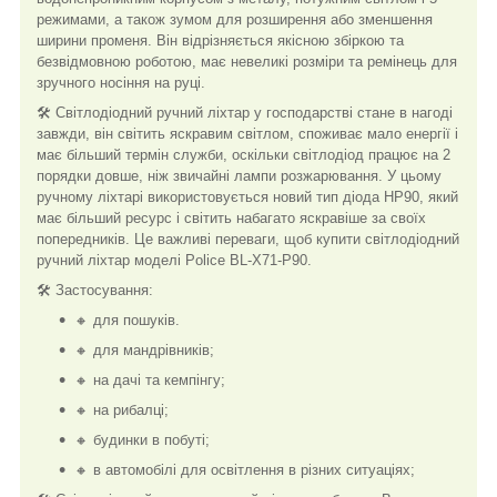
режимами, а також зумом для розширення або зменшення
ширини променя. Він відрізняється якісною збіркою та
безвідмовною роботою, має невеликі розміри та ремінець для
зручного носіння на руці.
🛠️ Світлодіодний ручний ліхтар у господарстві стане в нагоді
завжди, він світить яскравим світлом, споживає мало енергії і
має більший термін служби, оскільки світлодіод працює на 2
порядки довше, ніж звичайні лампи розжарювання. У цьому
ручному ліхтарі використовується новий тип діода HP90, який
має більший ресурс і світить набагато яскравіше за своїх
попередників. Це важливі переваги, щоб купити світлодіодний
ручний ліхтар моделі Police BL-X71-P90.
🛠️ Застосування:
🔸 для пошуків.
🔸 для мандрівників;
🔸 на дачі та кемпінгу;
🔸 на рибалці;
🔸 будинки в побуті;
🔸 в автомобілі для освітлення в різних ситуаціях;