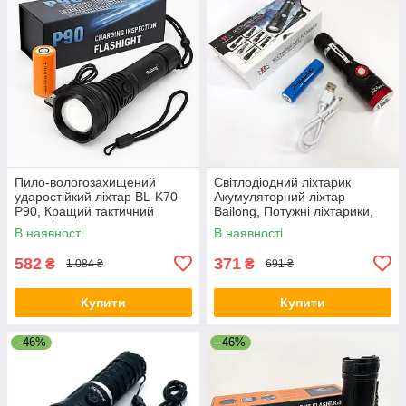
Пило-вологозахищений
Світлодіодний ліхтарик
ударостійкий ліхтар BL-K70-
Акумуляторний ліхтар
P90, Кращий тактичний
Bailong, Потужні ліхтарики,
ліхтар суперяскравий AZ-33
Фірмовий ручний ліхтар RB-
В наявності
В наявності
67
582
371
₴
₴
1 084 ₴
691 ₴
Купити
Купити
–46%
–46%