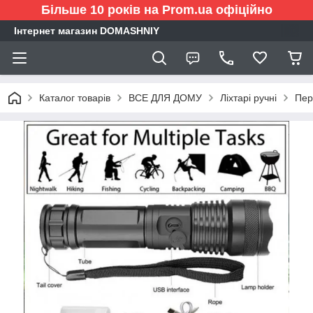
Більше 10 років на Prom.ua офіційно
Інтернет магазин DOMASHNIY
Каталог товарів
ВСЕ ДЛЯ ДОМУ
Ліхтарі ручні
Пер