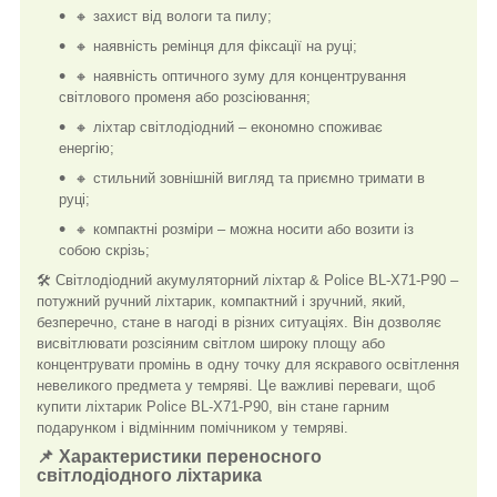
🔸 захист від вологи та пилу;
🔸 наявність ремінця для фіксації на руці;
🔸 наявність оптичного зуму для концентрування
світлового променя або розсіювання;
🔸 ліхтар світлодіодний – економно споживає
енергію;
🔸 стильний зовнішній вигляд та приємно тримати в
руці;
🔸 компактні розміри – можна носити або возити із
собою скрізь;
🛠️ Світлодіодний акумуляторний ліхтар & Police BL-X71-P90 –
потужний ручний ліхтарик, компактний і зручний, який,
безперечно, стане в нагоді в різних ситуаціях. Він дозволяє
висвітлювати розсіяним світлом широку площу або
концентрувати промінь в одну точку для яскравого освітлення
невеликого предмета у темряві. Це важливі переваги, щоб
купити ліхтарик Police BL-X71-P90, він стане гарним
подарунком і відмінним помічником у темряві.
📌 Характеристики переносного
світлодіодного ліхтарика