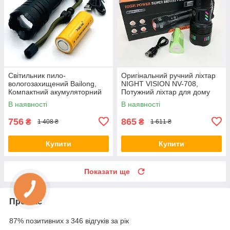
Світильник пило-
Оригінальний ручний ліхтар
вологозахищений Bailong,
NIGHT VISION NV-708,
Компактний акумуляторний
Потужний ліхтар для дому
ліхтар, Ліхтар ручний
топ-ліхтарик HB-34
В наявності
В наявності
металевий CB-38
756
865
₴
₴
1 408 ₴
1 611 ₴
Купити
Купити
Показати ще
Про нас
87% позитивних з 346 відгуків за рік