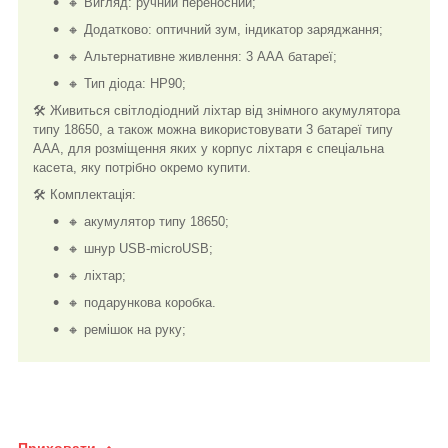
🔸 Вигляд: ручний переносний;
🔸 Додатково: оптичний зум, індикатор заряджання;
🔸 Альтернативне живлення: 3 ААА батареї;
🔸 Тип діода: HP90;
🛠️ Живиться світлодіодний ліхтар від знімного акумулятора
типу 18650, а також можна використовувати 3 батареї типу
ААА, для розміщення яких у корпус ліхтаря є спеціальна
касета, яку потрібно окремо купити.
🛠️ Комплектація:
🔸 акумулятор типу 18650;
🔸 шнур USB-microUSB;
🔸 ліхтар;
🔸 подарункова коробка.
🔸 ремішок на руку;
Приховати