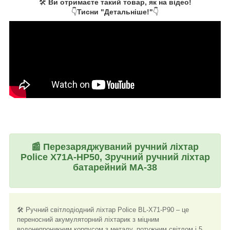
🛠️
Ви отримаєте такий товар, як на відео!
👇
Тисни "Детальніше!"
👇
📰
Перезаряджуваний ручний ліхтар
Police X71A-HP50, Зручний ручний ліхтар
батарейний MA-38
🛠️ Ручний світлодіодний ліхтар Police BL-X71-P90 – це
переносний акумуляторний ліхтарик з міцним
водонепроникним корпусом з металу, потужним світлом і 5