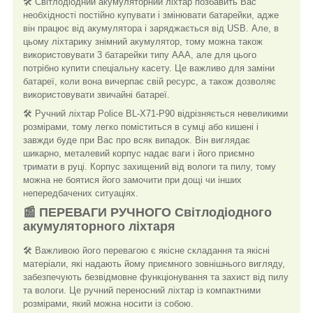
🛠️ Світлодіодний акумуляторний ліхтар позбавить Вас
необхідності постійно купувати і змінювати батарейки, адже
він працює від акумулятора і заряджається від USB. Але, в
цьому ліхтарику знімний акумулятор, тому можна також
використовувати 3 батарейки типу ААА, але для цього
потрібно купити спеціальну касету. Це важливо для заміни
батареї, коли вона вичерпає свій ресурс, а також дозволяє
використовувати звичайні батареї.
🛠️ Ручний ліхтар Police BL-X71-P90 відрізняється невеликими
розмірами, тому легко поміститься в сумці або кишені і
завжди буде при Вас про всяк випадок. Він виглядає
шикарно, металевий корпус надає ваги і його приємно
тримати в руці. Корпус захищений від вологи та пилу, тому
можна не боятися його замочити при дощі чи інших
непередбачених ситуаціях.
📰 ПЕРЕВАГИ РУЧНОГО Світлодіодного
акумуляторного ліхтаря
🛠️ Важливою його перевагою є якісне складання та якісні
матеріали, які надають йому приємного зовнішнього вигляду,
забезпечують безвідмовне функціонування та захист від пилу
та вологи. Це ручний переносний ліхтар із компактними
розмірами, який можна носити із собою.