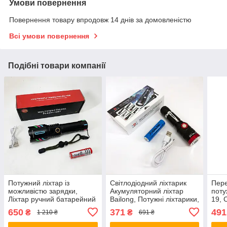
Умови повернення
Повернення товару впродовж 14 днів за домовленістю
Всі умови повернення
Подібні товари компанії
Потужний ліхтар із
Світлодіодний ліхтарик
Пер
можливістю зарядки,
Акумуляторний ліхтар
поту
Ліхтар ручний батарейний
Bailong, Потужні ліхтарики,
19, 
Тактичний для армії IJ-31
Фірмовий ручний ліхтар
Акум
650
371
491
₴
₴
1 210 ₴
691 ₴
RB-67
36