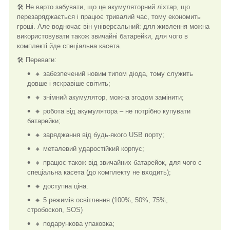
🛠️ Не варто забувати, що це акумуляторний ліхтар, що
перезаряджається і працює тривалий час, тому економить
гроші. Але водночас він універсальний: для живлення можна
використовувати також звичайні батарейки, для чого в
комплекті йде спеціальна касета.
🛠️ Переваги:
🔸 забезпечений новим типом діода, тому служить
довше і яскравіше світить;
🔸 знімний акумулятор, можна згодом замінити;
🔸 робота від акумулятора – не потрібно купувати
батарейки;
🔸 заряджання від будь-якого USB порту;
🔸 металевий ударостійкий корпус;
🔸 працює також від звичайних батарейок, для чого є
спеціальна касета (до комплекту не входить);
🔸 доступна ціна.
🔸 5 режимів освітлення (100%, 50%, 75%,
стробоскоп, SOS)
🔸 подарункова упаковка;