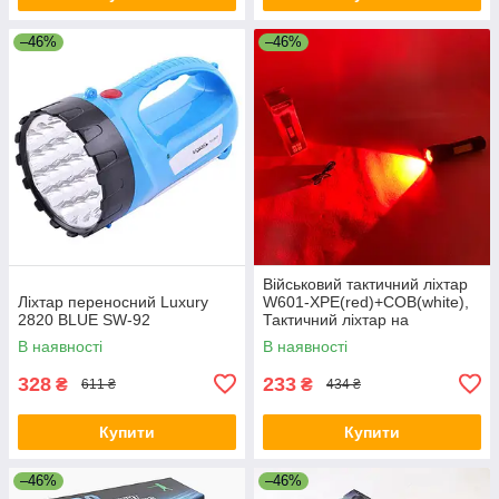
–46%
–46%
Військовий тактичний ліхтар
Ліхтар переносний Luxury
W601-XPE(red)+COB(white),
2820 BLUE SW-92
Тактичний ліхтар на
акумуляторі з юсб YO-40
В наявності
В наявності
328
233
₴
₴
611 ₴
434 ₴
Купити
Купити
–46%
–46%