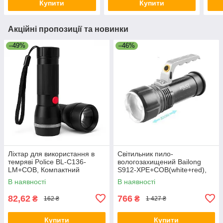
Купити
Купити
Акційні пропозиції та новинки
–49%
–46%
Ліхтар для використання в
Світильник пило-
темряві Police BL-C136-
вологозахищений Bailong
LM+COB, Компактний
S912-XPE+COB(white+red),
портативний ліхтар ZA-15
LED ліхтар потужний на
В наявності
В наявності
вулицю AT-82
82,62
766
₴
₴
162 ₴
1 427 ₴
Купити
Купити