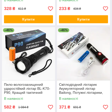
В наявності
В наявності
328
233
₴
₴
611 ₴
434 ₴
Купити
Купити
–46%
–46%
Пило-вологозахищений
Світлодіодний ліхтарик
ударостійкий ліхтар BL-K70-
Акумуляторний ліхтар
P90, Кращий тактичний
Bailong, Потужні ліхтарики,
ліхтар суперяскравий AZ-33
Фірмовий ручний ліхтар RB-
В наявності
В наявності
67
582
371
₴
₴
1 084 ₴
691 ₴