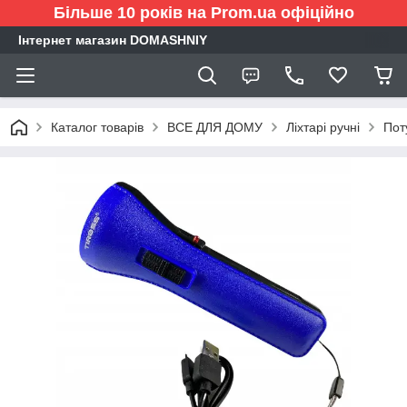
Більше 10 років на Prom.ua офіційно
Інтернет магазин DOMASHNIY
Каталог товарів
ВСЕ ДЛЯ ДОМУ
Ліхтарі ручні
Пот