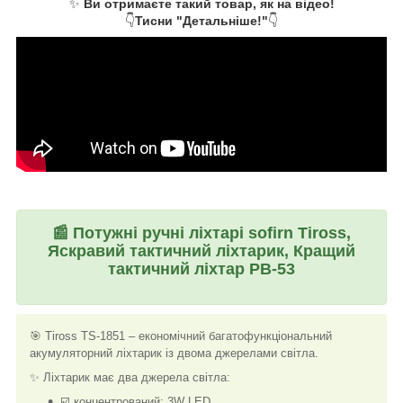
✨
Ви отримаєте такий товар, як на відео!
👇
Тисни "Детальніше!"
👇
📰
Потужні ручні ліхтарі sofirn Tiross,
Яскравий тактичний ліхтарик, Кращий
тактичний ліхтар PB-53
🎯 Tiross TS-1851 – економічний багатофункціональний
акумуляторний ліхтарик із двома джерелами світла.
✨ Ліхтарик має два джерела світла:
☑️ концентрований: 3W LED