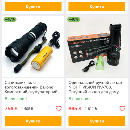
Купити
Купити
–46%
–46%
Світильник пило-
Оригінальний ручний ліхтар
вологозахищений Bailong,
NIGHT VISION NV-708,
Компактний акумуляторний
Потужний ліхтар для дому
ліхтар, Ліхтар ручний
топ-ліхтарик HB-34
В наявності
В наявності
металевий CB-38
756
865
₴
₴
1 408 ₴
1 611 ₴
Купити
Купити