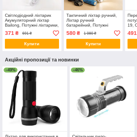
Світлодіодний ліхтарик
Тактичний ліхтар ручний,
Пер
Акумуляторний ліхтар
Ліхтар ручний
поту
Bailong, Потужні ліхтарики,
батарейний, Потужні
19, 
Фірмовий ручний ліхтар
ліхтарики, Тактичні ліхтарі
Акум
371
580
491
₴
₴
691 ₴
1 080 ₴
RB-67
з зумом VG-78
36
Купити
Купити
Акційні пропозиції та новинки
–49%
–46%
Ліхтар для використання в
Світильник пило-