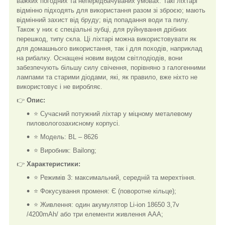
важких погодних та непередбачуваних умовах. Такі ліхтарі
відмінно підходять для використання разом зі зброєю; мають
відмінний захист від бруду; від попадання води та пилу.
Також у них є спеціальні зубці, для руйнування дрібних
перешкод, типу скла. Ці ліхтарі можна використовувати як
для домашнього використання, так і для походів, наприклад
на рибалку. Оснащені новим видом світлодіодів, вони
забезпечують більшу силу свічення, порівняно з галогенними
лампами та старими діодами, які, як правило, вже ніхто не
використовує і не виробляє.
👉
Опис:
⭐ Сучасний потужний ліхтар у міцному металевому
пиловологозахисному корпусі.
⭐ Модель: BL – 8626
⭐ Виробник: Bailong;
👉
Характеристики:
⭐ Режимів 3: максимальний, середній та мерехтіння.
⭐ Фокусування променя: Є (поворотне кільце);
⭐ Живлення: один акумулятор Li-ion 18650 3,7v
/4200mAh/ або три елементи живлення ААА;