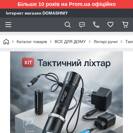
Більше 10 років на Prom.ua офіційно
Інтернет магазин DOMASHNIY
Каталог товарів
ВСЕ ДЛЯ ДОМУ
Ліхтарі ручні
Так