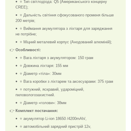
⭐ Тип світлодіода: Q5 (Американського концерну
CREE);
⭐ Дальність світіння сфокусованого променя більше
200 метрів;
⭐ Виймання акумулятора з ліхтаря для заряджання
не потрібне;
⭐ Міцний металевий корпус (Анодований алюміній);
👉
Особливості:
⭐ Вага ліхтаря з акумулятором: 150 грам
⭐ Довжина ліхтаря: 155 мм
⭐ Діаметр «тіла»: 30мм
⭐ Вага коробки з ліхтарем та аксесуарами: 375 грам
⭐ потужний, яскравий, удароміцний,
пиловологозахистний.
⭐ Діаметр «голови»: 38мм
👉
Комплект постачання:
⭐ акумулятор Li-ion 18650 /4200mAh/,
⭐ автомобільний зарядний пристрій 12v,