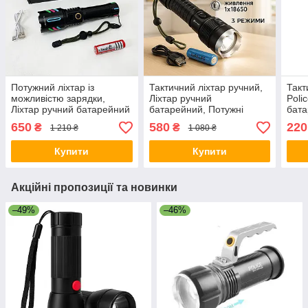
Потужний ліхтар із
Тактичний ліхтар ручний,
Такт
можливістю зарядки,
Ліхтар ручний
Poli
Ліхтар ручний батарейний
батарейний, Потужні
бата
Тактичний для армії IJ-31
ліхтарики, Тактичні ліхтарі
ліхт
650
580
220
₴
₴
1 210 ₴
1 080 ₴
з зумом VG-78
QN-
Купити
Купити
Акційні пропозиції та новинки
–49%
–46%