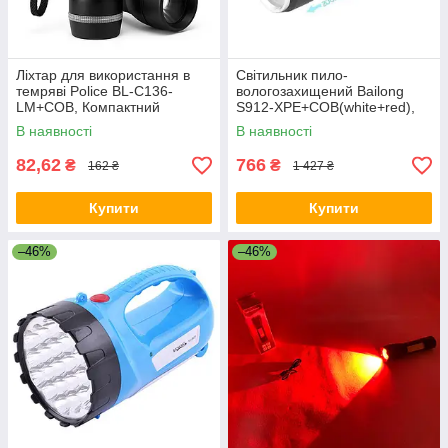
Ліхтар для використання в
Світильник пило-
темряві Police BL-C136-
вологозахищений Bailong
LM+COB, Компактний
S912-XPE+COB(white+red),
портативний ліхтар ZA-15
LED ліхтар потужний на
В наявності
В наявності
вулицю AT-82
82,62
766
₴
₴
162 ₴
1 427 ₴
Купити
Купити
–46%
–46%