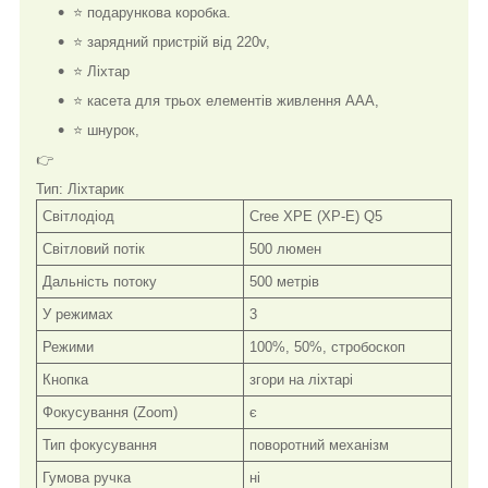
⭐ подарункова коробка.
⭐ зарядний пристрій від 220v,
⭐ Ліхтар
⭐ касета для трьох елементів живлення ААА,
⭐ шнурок,
👉
Тип: Ліхтарик
Світлодіод
Cree XPE (XP-E) Q5
Світловий потік
500 люмен
Дальність потоку
500 метрів
У режимах
3
Режими
100%, 50%, стробоскоп
Кнопка
згори на ліхтарі
Фокусування (Zoom)
є
Тип фокусування
поворотний механізм
Гумова ручка
ні