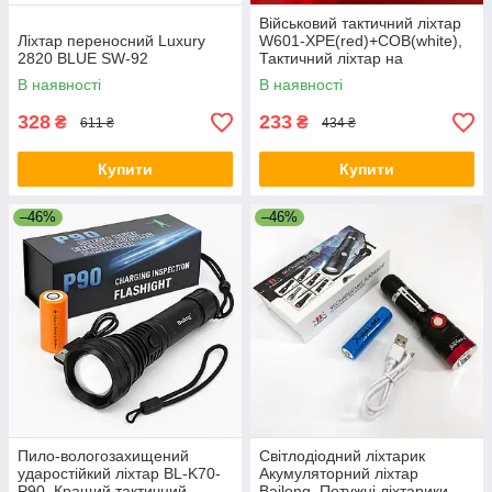
Військовий тактичний ліхтар
Ліхтар переносний Luxury
W601-XPE(red)+COB(white),
2820 BLUE SW-92
Тактичний ліхтар на
акумуляторі з юсб YO-40
В наявності
В наявності
328
233
₴
₴
611 ₴
434 ₴
Купити
Купити
–46%
–46%
Пило-вологозахищений
Світлодіодний ліхтарик
ударостійкий ліхтар BL-K70-
Акумуляторний ліхтар
P90, Кращий тактичний
Bailong, Потужні ліхтарики,