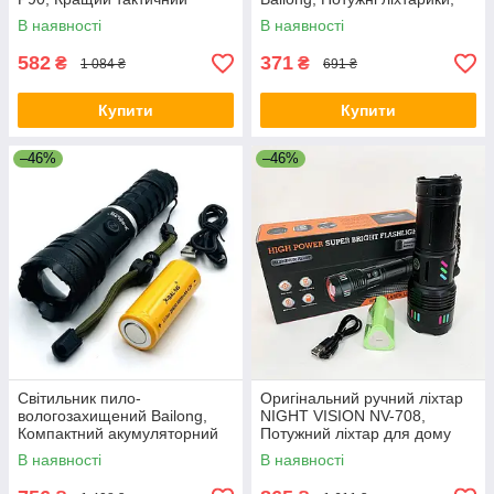
ліхтар суперяскравий AZ-33
Фірмовий ручний ліхтар RB-
В наявності
В наявності
67
582
371
₴
₴
1 084 ₴
691 ₴
Купити
Купити
–46%
–46%
Світильник пило-
Оригінальний ручний ліхтар
вологозахищений Bailong,
NIGHT VISION NV-708,
Компактний акумуляторний
Потужний ліхтар для дому
ліхтар, Ліхтар ручний
топ-ліхтарик HB-34
В наявності
В наявності
металевий CB-38