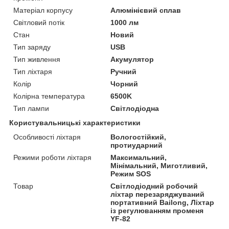
Матеріал корпусу
Алюмінієвий сплав
Світловий потік
1000 лм
Стан
Новий
Тип заряду
USB
Тип живлення
Акумулятор
Тип ліхтаря
Ручний
Колір
Чорний
Колірна температура
6500K
Тип лампи
Світлодіодна
Користувальницькі характеристики
Особливості ліхтаря
Вологостійкий,
протиударний
Режими роботи ліхтаря
Максимальний,
Мінімальний, Миготливий,
Режим SOS
Товар
Світлодіодний робочий
ліхтар перезаряджуваний
портативний Bailong, Ліхтар
із регулюванням променя
YF-82