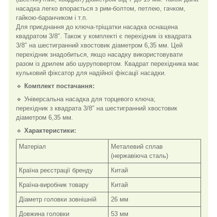
насадка легко впорається з рим-болтом, петлею, гачком,
гайкою-баранчиком і т.п.
Для приєднання до ключа-тріщатки насадка оснащена
квадратом 3/8″. Також у комплекті є перехідник із квадрата
3/8″ на шестигранний хвостовик діаметром 6,35 мм. Цей
перехідник знадобиться, якщо насадку використовувати
разом із дрилем або шуруповертом. Квадрат перехідника має
кульковий фіксатор для надійної фіксації насадки.
🔹
Комплект постачання:
🔹 Універсальна насадка для торцевого ключа;
перехідник з квадрата 3/8″ на шестигранний хвостовик
діаметром 6,35 мм.
🔹
Характеристики:
Матеріал
Металевий сплав
(нержавіюча сталь)
Країна реєстрації бренду
Китай
Країна-виробник товару
Китай
Діаметр головки зовнішній
26 мм
Довжина головки
53 мм