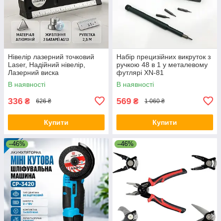
Нівелір лазерний точковий
Набір прецизійних викруток з
Laser, Надійний нівелір,
ручкою 48 в 1 у металевому
Лазерний виска
футлярі XN-81
Автоматичний рівень HJ-45
В наявності
В наявності
336
569
₴
₴
626 ₴
1 060 ₴
Купити
Купити
–46%
–46%