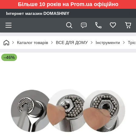
Більше 10 років на Prom.ua офіційно
Інтернет магазин DOMASHNIY
Каталог товарів
ВСЕ ДЛЯ ДОМУ
Інструменти
Трі
–46%