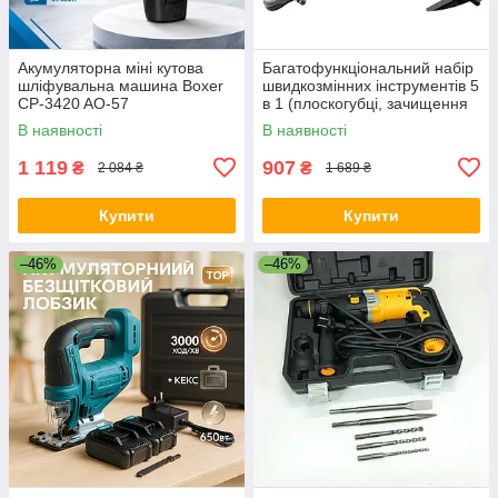
Акумуляторна міні кутова
Багатофункціональний набір
шліфувальна машина Boxer
швидкозмінних інструментів 5
CP-3420 AO-57
в 1 (плоскогубці, зачищення
ізоляції, щипці обтискні) RE-
В наявності
В наявності
65
1 119
907
₴
₴
2 084 ₴
1 689 ₴
Купити
Купити
–46%
–46%