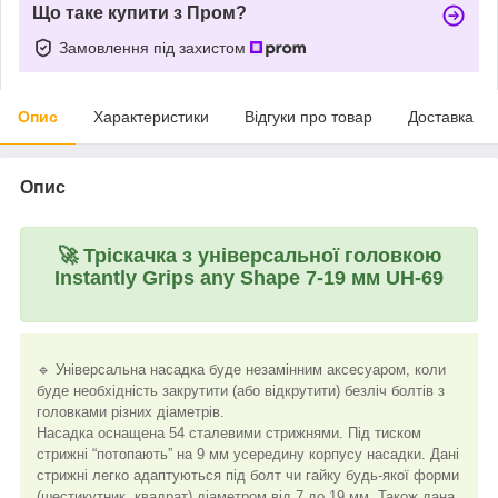
Що таке купити з Пром?
Замовлення під захистом
Опис
Характеристики
Відгуки про товар
Доставка
Опис
🚀
Тріскачка з універсальної головкою
Instantly Grips any Shape 7-19 мм UH-69
🔹 Універсальна насадка буде незамінним аксесуаром, коли
буде необхідність закрутити (або відкрутити) безліч болтів з
головками різних діаметрів.
Насадка оснащена 54 сталевими стрижнями. Під тиском
стрижні “потопають” на 9 мм усередину корпусу насадки. Дані
стрижні легко адаптуються під болт чи гайку будь-якої форми
(шестикутник, квадрат) діаметром від 7 до 19 мм. Також дана