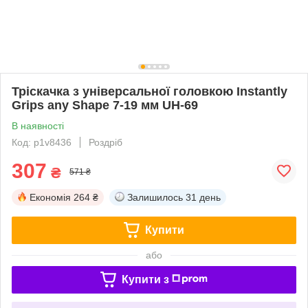
Тріскачка з універсальної головкою Instantly
Grips any Shape 7-19 мм UH-69
В наявності
Код: p1v8436
Роздріб
307
₴
571 ₴
Економія
264 ₴
Залишилось
31 день
Купити
або
Купити з