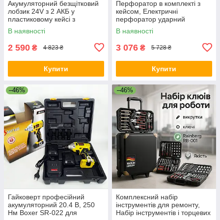
Акумуляторний безщітковий
Перфоратор в комплекті з
лобзик 24V з 2 АКБ у
кейсом, Електричні
пластиковому кейсі з
перфоратор ударний
регулюванням швидкості та
Прямий для професійних
В наявності
В наявності
кута нахилу UP-11
робіт EZ-91
2 590
3 076
₴
₴
4 823 ₴
5 728 ₴
Купити
Купити
–46%
–46%
Гайковерт професійний
Комплексний набір
акумуляторний 20.4 В, 250
інструментів для ремонту,
Нм Boxer SR-022 для
Набір інструментів і торцевих