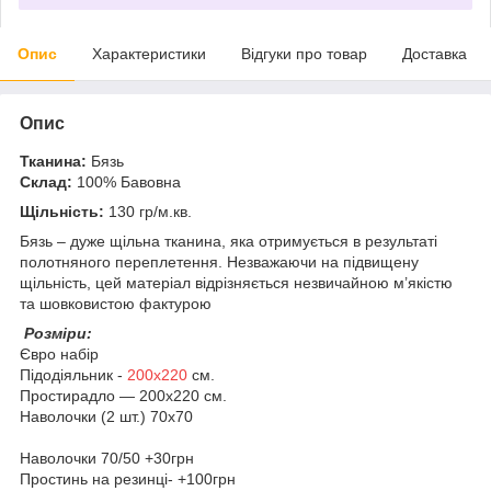
Опис
Характеристики
Відгуки про товар
Доставка
Опис
Тканина:
Бязь
Склад:
100% Бавовна
Щільність:
130 гр/м.кв.
Бязь – дуже щільна тканина, яка отримується в результаті
полотняного переплетення. Незважаючи на підвищену
щільність, цей матеріал відрізняється незвичайною м’якістю
та шовковистою фактурою
Розміри:
Євро набір
Підодіяльник -
200х220
см.
Простирадло — 200х220 см.
Наволочки (2 шт.) 70х70
Наволочки 70/50 +30грн
Простинь на резинці- +100грн