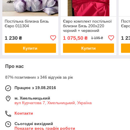
Постільна білизна Бязь
Євро комплект постільної
Пост
Євро 011304
білизни Бязь 200x220
Євро
чорний + червоний
1 230
1 075,50
1 2
₴
₴
1 195 ₴
Купити
Купити
Про нас
87% позитивних з 346 відгуків за рік
Працює з 19.08.2016
м. Хмельницький
вул Курчатова 7, Хмельницький, Україна
Контакти
Сьогодні вихідний
Показати весь графік роботи