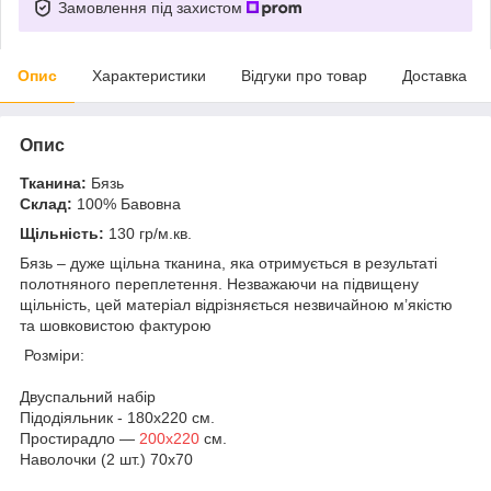
Замовлення під захистом
Опис
Характеристики
Відгуки про товар
Доставка
Опис
Тканина:
Бязь
Склад:
100% Бавовна
Щільність:
130 гр/м.кв.
Бязь – дуже щільна тканина, яка отримується в результаті
полотняного переплетення. Незважаючи на підвищену
щільність, цей матеріал відрізняється незвичайною м’якістю
та шовковистою фактурою
Розміри:
Двуспальний набір
Підодіяльник - 180х220 см.
Простирадло —
200х220
см.
Наволочки (2 шт.) 70х70