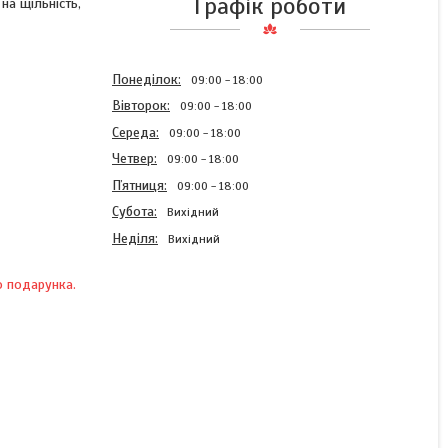
Графік роботи
на щільність,
Понеділок
09:00
18:00
Вівторок
09:00
18:00
Середа
09:00
18:00
Четвер
09:00
18:00
Пʼятниця
09:00
18:00
Субота
Вихідний
Неділя
Вихідний
о подарунка.
Постільна білизна з бязі
100% бавовна, щільність
130 г/м², двоспальний
комплект 180×220 011257