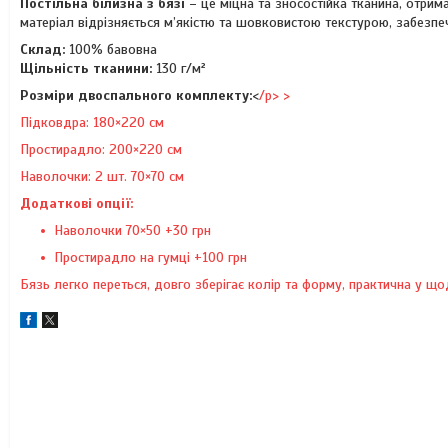
Постільна білизна з бязі
– це міцна та зносостійка тканина, отри
матеріал відрізняється м’якістю та шовковистою текстурою, забезп
Склад:
100% бавовна
Щільність тканини:
130 г/м²
Розміри двоспального комплекту:
<
/p> >
Підковдра: 180×220 см
Простирадло: 200×220 см
Наволочки: 2 шт. 70×70 см
Додаткові опції:
Наволочки 70×50 +30 грн
Простирадло на гумці +100 грн
Бязь легко переться, довго зберігає колір та форму, практична у 