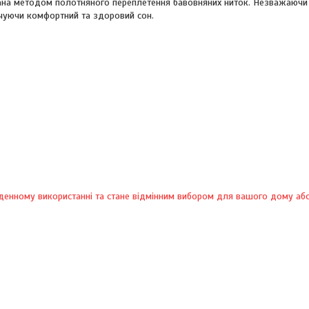
мана методом полотняного переплетення бавовняних ниток. Незважаючи 
ечуючи комфортний та здоровий сон.
щоденному використанні та стане відмінним вибором для вашого дому аб