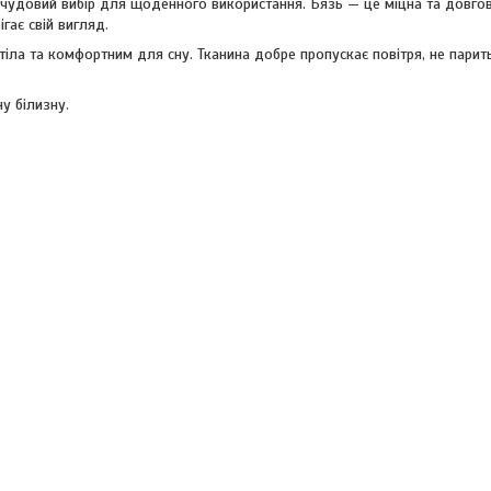
 — чудовий вибір для щоденного використання. Бязь — це міцна та довгов
гає свій вигляд.
іла та комфортним для сну. Тканина добре пропускає повітря, не парить
у білизну.