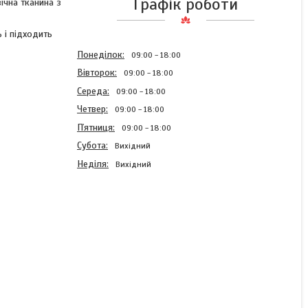
Графік роботи
ічна тканина з
 і підходить
Понеділок
09:00
18:00
Вівторок
09:00
18:00
Середа
09:00
18:00
Четвер
09:00
18:00
Пʼятниця
09:00
18:00
Субота
Вихідний
Неділя
Вихідний
Постільна білизна бязь
100% бавовна 130 г/м²
полуторний комплект,
натуральна тканина
011242