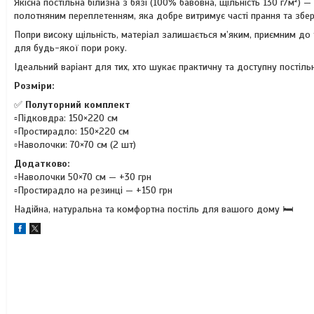
Якісна постільна білизна з бязі (100% бавовна, щільність 130 г/м²)
полотняним переплетенням, яка добре витримує часті прання та збері
Попри високу щільність, матеріал залишається м’яким, приємним до т
для будь-якої пори року.
Ідеальний варіант для тих, хто шукає практичну та доступну постільн
Розміри:
✅
Полуторний комплект
▫️Підковдра: 150×220 см
▫️Простирадло: 150×220 см
▫️Наволочки: 70×70 см (2 шт)
Додатково:
▫️Наволочки 50×70 см — +30 грн
▫️Простирадло на резинці — +150 грн
Надійна, натуральна та комфортна постіль для вашого дому 🛏️