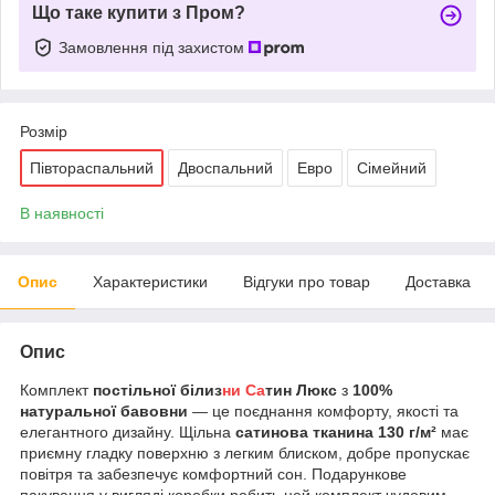
Що таке купити з Пром?
Замовлення під захистом
Розмір
Півтораспальний
Двоспальний
Евро
Сімейний
В наявності
Опис
Характеристики
Відгуки про товар
Доставка
Опис
Комплект
постільної білиз
ни Са
тин Люкс
з
100%
натуральної бавовни
— це поєднання комфорту, якості та
елегантного дизайну. Щільна
сатинова тканина 130 г/м²
має
приємну гладку поверхню з легким блиском, добре пропускає
повітря та забезпечує комфортний сон. Подарункове
пакування у вигляді коробки робить цей комплект чудовим