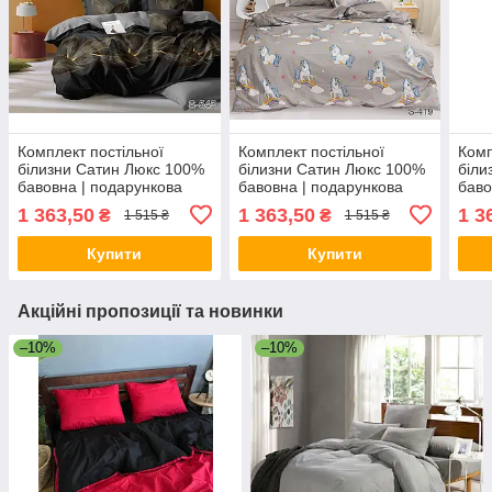
Комплект постільної
Комплект постільної
Комп
білизни Сатин Люкс 100%
білизни Сатин Люкс 100%
біли
бавовна | подарункова
бавовна | подарункова
баво
коробка
коробка
коро
1 363,50
1 363,50
1 3
₴
₴
1 515 ₴
1 515 ₴
Купити
Купити
Акційні пропозиції та новинки
–10%
–10%