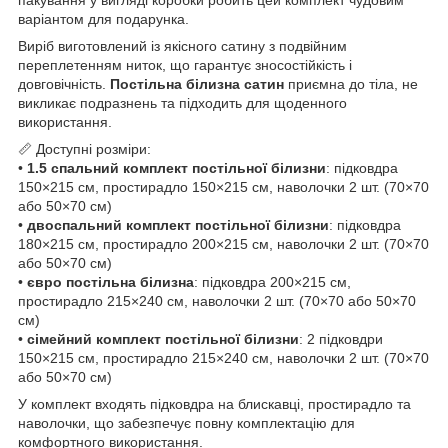
варіантом для подарунка.
Виріб виготовлений із якісного сатину з подвійним
переплетенням ниток, що гарантує зносостійкість і
довговічність.
Постільна білизна сатин
приємна до тіла, не
викликає подразнень та підходить для щоденного
використання.
📏 Доступні розміри:
•
1.5 спальний комплект постільної білизни
: підковдра
150×215 см, простирадло 150×215 см, наволочки 2 шт. (70×70
або 50×70 см)
•
двоспальний комплект постільної білизни
: підковдра
180×215 см, простирадло 200×215 см, наволочки 2 шт. (70×70
або 50×70 см)
•
євро постільна білизна
: підковдра 200×215 см,
простирадло 215×240 см, наволочки 2 шт. (70×70 або 50×70
см)
•
сімейний комплект постільної білизни
: 2 підковдри
150×215 см, простирадло 215×240 см, наволочки 2 шт. (70×70
або 50×70 см)
У комплект входять підковдра на блискавці, простирадло та
наволочки, що забезпечує повну комплектацію для
комфортного використання.