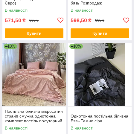
Євро)
бязь Розпродаж
В наявності
В наявності
571,50
598,50
₴
₴
635 ₴
665 ₴
Купити
Купити
–10%
–10%
Постільна білизна мікросатин
страйп смужка однотонна
Однотонна постільна білизна
комплект постіль полуторний
Бязь Темно сіра
двоспальний євро сімейний
В наявності
В наявності
Пудра