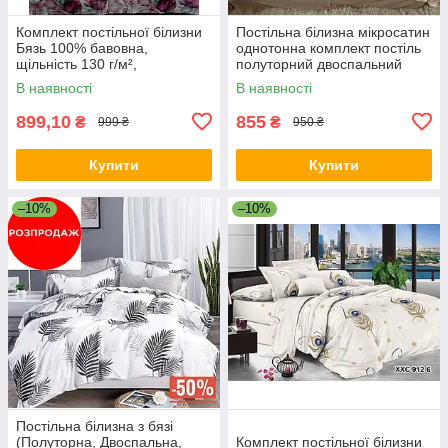
Комплект постільної білизни
Постільна білизна мікросатин
Бязь 100% бавовна,
однотонна комплект постіль
щільність 130 г/м²,
полуторний двоспальний
полуторний, двоспальний,
євро сімейний Латте
В наявності
В наявності
євро та сімейнийКомплект
постільної бі
899,10
855
₴
₴
999 ₴
950 ₴
Купити
Купити
–10%
–10%
Постільна білизна з бязі
(Полуторна, Двоспальна,
Комплект постільної білизни