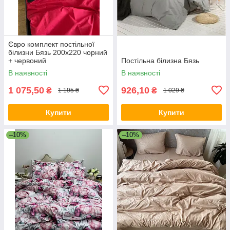
Євро комплект постільної
білизни Бязь 200x220 чорний
+ червоний
Постільна білизна Бязь
В наявності
В наявності
1 075,50
926,10
₴
₴
1 195 ₴
1 029 ₴
Купити
Купити
–10%
–10%