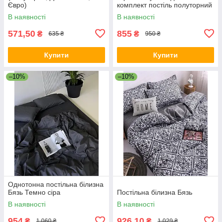
Євро)
комплект постіль полуторний
двоспальний євро сімейний
В наявності
В наявності
Пудра
571,50
855
₴
₴
635 ₴
950 ₴
Купити
Купити
–10%
–10%
Однотонна постільна білизна
Бязь Темно сіра
Постільна білизна Бязь
В наявності
В наявності
954
926,10
₴
₴
1 060 ₴
1 029 ₴