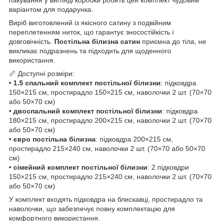
варіантом для подарунка.
Виріб виготовлений із якісного сатину з подвійним
переплетенням ниток, що гарантує зносостійкість і
довговічність.
Постільна білизна сатин
приємна до тіла, не
викликає подразнень та підходить для щоденного
використання.
📏 Доступні розміри:
•
1.5 спальний комплект постільної білизни
: підковдра
150×215 см, простирадло 150×215 см, наволочки 2 шт. (70×70
або 50×70 см)
•
двоспальний комплект постільної білизни
: підковдра
180×215 см, простирадло 200×215 см, наволочки 2 шт. (70×70
або 50×70 см)
•
євро постільна білизна
: підковдра 200×215 см,
простирадло 215×240 см, наволочки 2 шт. (70×70 або 50×70
см)
•
сімейний комплект постільної білизни
: 2 підковдри
150×215 см, простирадло 215×240 см, наволочки 2 шт. (70×70
або 50×70 см)
У комплект входять підковдра на блискавці, простирадло та
наволочки, що забезпечує повну комплектацію для
комфортного використання.