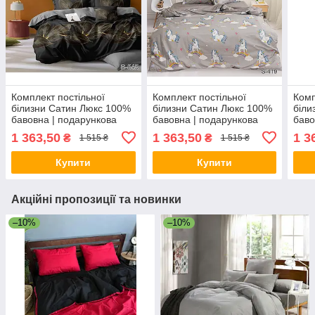
Комплект постільної
Комплект постільної
Комп
білизни Сатин Люкс 100%
білизни Сатин Люкс 100%
біли
бавовна | подарункова
бавовна | подарункова
баво
коробка
коробка
коро
1 363,50
1 363,50
1 3
₴
₴
1 515 ₴
1 515 ₴
Купити
Купити
Акційні пропозиції та новинки
–10%
–10%