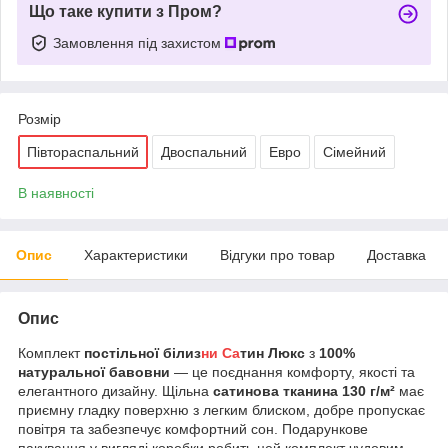
Що таке купити з Пром?
Замовлення під захистом
Розмір
Півтораспальний
Двоспальний
Евро
Сімейний
В наявності
Опис
Характеристики
Відгуки про товар
Доставка
Опис
Комплект
постільної білиз
ни Са
тин Люкс
з
100%
натуральної бавовни
— це поєднання комфорту, якості та
елегантного дизайну. Щільна
сатинова тканина 130 г/м²
має
приємну гладку поверхню з легким блиском, добре пропускає
повітря та забезпечує комфортний сон. Подарункове
пакування у вигляді коробки робить цей комплект чудовим