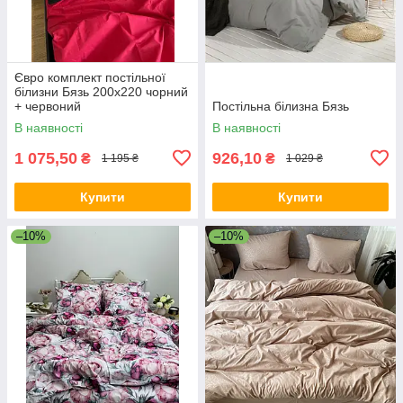
Євро комплект постільної
білизни Бязь 200x220 чорний
+ червоний
Постільна білизна Бязь
В наявності
В наявності
1 075,50
926,10
₴
₴
1 195 ₴
1 029 ₴
Купити
Купити
–10%
–10%