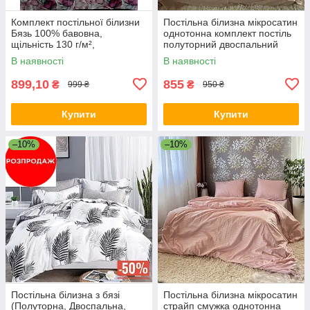
Комплект постільної білизни
Постільна білизна мікросатин
Бязь 100% бавовна,
однотонна комплект постіль
щільність 130 г/м²,
полуторний двоспальний
полуторний, двоспальний,
євро сімейний Латте
В наявності
В наявності
євро та сімейнийКомплект
постільної бі
899,10
855
₴
₴
999 ₴
950 ₴
Купити
Купити
–10%
–10%
Постільна білизна з бязі
Постільна білизна мікросатин
(Полуторна, Двоспальна,
страйп смужка однотонна