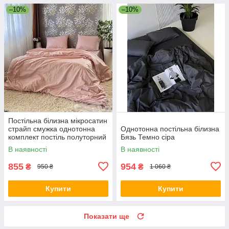
–10%
–10%
Постільна білизна мікросатин
страйп смужка однотонна
Однотонна постільна білизна
комплект постіль полуторний
Бязь Темно сіра
двоспальний євро сімейний
В наявності
В наявності
Пудра
855
954
₴
₴
950 ₴
1 060 ₴
Купити
Купити
Показати ще