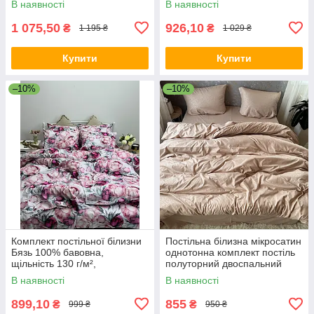
В наявності
В наявності
1 075,50
926,10
₴
₴
1 195 ₴
1 029 ₴
Купити
Купити
–10%
–10%
Комплект постільної білизни
Постільна білизна мікросатин
Бязь 100% бавовна,
однотонна комплект постіль
щільність 130 г/м²,
полуторний двоспальний
полуторний, двоспальний,
євро сімейний Латте
В наявності
В наявності
євро та сімейнийКомплект
постільної бі
899,10
855
₴
₴
999 ₴
950 ₴