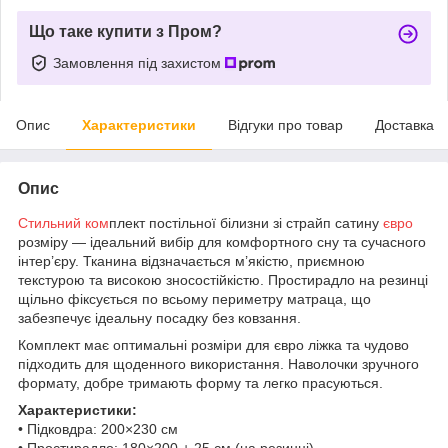
Що таке купити з Пром?
Замовлення під захистом
Опис
Характеристики
Відгуки про товар
Доставка
Опис
Стильний ком
плект постільної білизни зі страйп сатину
євро
розміру — ідеальний вибір для комфортного сну та сучасного
інтер’єру. Тканина відзначається м’якістю, приємною
текстурою та високою зносостійкістю. Простирадло на резинці
щільно фіксується по всьому периметру матраца, що
забезпечує ідеальну посадку без ковзання.
Комплект має оптимальні розміри для євро ліжка та чудово
підходить для щоденного використання. Наволочки зручного
формату, добре тримають форму та легко прасуються.
Характеристики:
• Підковдра: 200×230 см
• Простирадло: 180×200 + 25 см (на резинці)