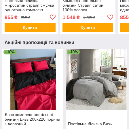
Постільна білизна
Комплект постільної
Пост
мікросатин страйп смужка
білизни Страйп сатин
мікр
однотонна комплект
100% хлопок
одно
постіль полуторний
пост
855
1 548
855
₴
₴
950 ₴
1 720 ₴
двоспальний євро
двос
сімейний Шоколад
сіме
Купити
Купити
граф
Акційні пропозиції та новинки
–10%
–10%
Євро комплект постільної
білизни Бязь 200x220 чорний
+ червоний
Постільна білизна Бязь