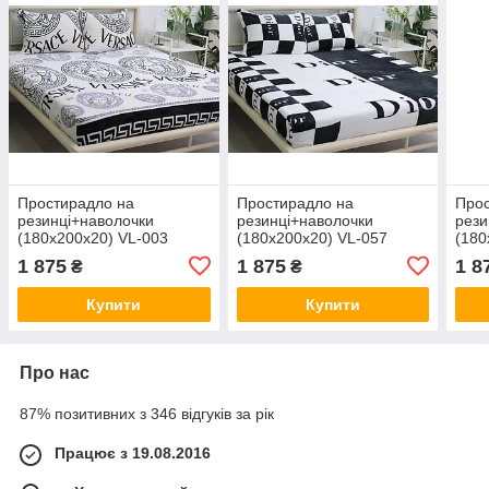
Простирадло на
Простирадло на
Прос
резинці+наволочки
резинці+наволочки
рези
(180х200х20) VL-003
(180х200х20) VL-057
(180
1 875
1 875
1 8
₴
₴
Купити
Купити
Про нас
87% позитивних з 346 відгуків за рік
Працює з 19.08.2016