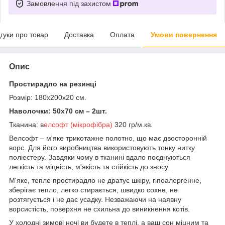
Замовлення під захистом
дгуки про товар
Доставка
Оплата
Умови повернення
Опис
Простирадло на резинці
Розмір: 180х200х20 см.
Наволочки: 50х70 см – 2шт.
Тканина: в
елсофт (мікрофібра)
320 гр/м.кв.
Велсофт – м'яке трикотажне полотно, що має двосторонній
ворс. Для його виробництва використовують тонку нитку
поліестеру. Завдяки чому в тканині вдало поєднуються
легкість та міцність, м'якість та стійкість до зносу.
М'яке, тепле простирадло не дратує шкіру, гіпоалергенне,
зберігає тепло, легко стирається, швидко сохне, не
розтягується і не дає усадку. Незважаючи на наявну
ворсистість, поверхня не схильна до виникнення котів.
У холодні зимові ночі ви будете в теплі, а ваш сон міцним та