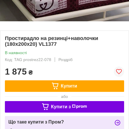
Простирадло на резинці+наволочки
(180х200х20) VL1377
В наявності
Код: TAG prostrez22-078
Роздріб
1 875
₴
Купити
або
Купити з
Що таке купити з Пром?