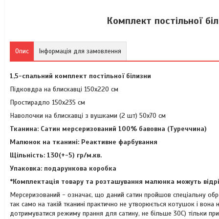
Комплект постільної біл
Опис
Інформація для замовлення
1,5-спальний комплект постільної білизни
Підковдра на блискавці 150x220 см
Простирадло 150x235 см
Наволочки на блискавці з вушками (2 шт) 50х70 см
Тканина: Cатин мерсеризований 100% бавовна (Туреччина)
Малюнок на тканині: Реактивне фарбування
Щільність: 130(+-5) гр/м.кв.
Упаковка: подарункова коробка
*Комплектація товару та розташування малюнка можуть відрі
Мерсеризований - означає, що даний сатин пройшов спеціальну обро
так само на такій тканині практично не утворюється котушок і вона н
дотримуватися режиму прання для сатину, не більше 30С) тільки при 