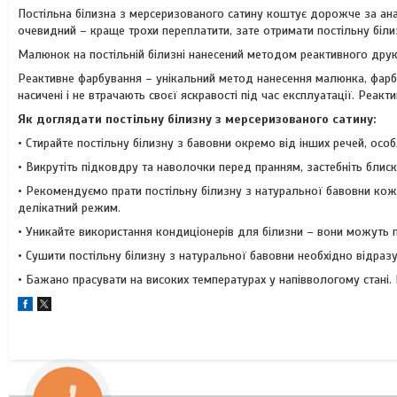
Постільна білизна з мерсеризованого сатину коштує дорожче за ана
очевидний – краще трохи переплатити, зате отримати постільну біли
Малюнок на постільній білизні нанесений методом реактивного друк
Реактивне фарбування – унікальний метод нанесення малюнка, фарба
насичені і не втрачають своєї яскравості під час експлуатації. Реак
Як доглядати постільну білизну з мерсеризованого сатину:
• Стирайте постільну білизну з бавовни окремо від інших речей, ос
• Викрутіть підковдру та наволочки перед пранням, застебніть блиск
• Рекомендуємо прати постільну білизну з натуральної бавовни кожн
делікатний режим.
• Уникайте використання кондиціонерів для білизни – вони можуть 
• Сушити постільну білизну з натуральної бавовни необхідно відраз
• Бажано прасувати на високих температурах у напіввологому стані