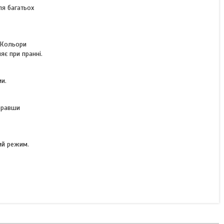
В наявності
ля багатьох
2 400 ₴
КУПИТИ
 Кольори
яє при пранні.
КУПИТИ З
ми.
ибравши
ий режим.