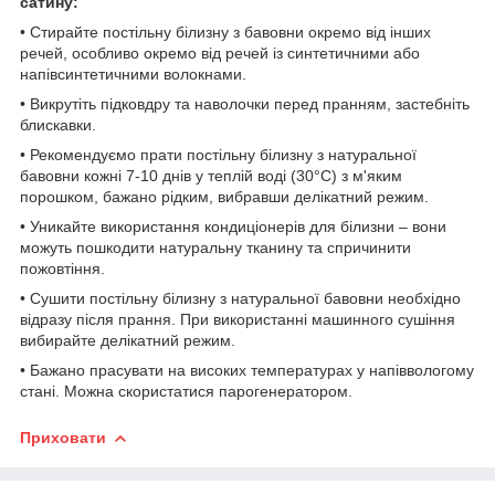
сатину:
• Стирайте постільну білизну з бавовни окремо від інших
речей, особливо окремо від речей із синтетичними або
напівсинтетичними волокнами.
• Викрутіть підковдру та наволочки перед пранням, застебніть
блискавки.
• Рекомендуємо прати постільну білизну з натуральної
бавовни кожні 7-10 днів у теплій воді (30°C) з м'яким
порошком, бажано рідким, вибравши делікатний режим.
• Уникайте використання кондиціонерів для білизни – вони
можуть пошкодити натуральну тканину та спричинити
пожовтіння.
• Сушити постільну білизну з натуральної бавовни необхідно
відразу після прання. При використанні машинного сушіння
вибирайте делікатний режим.
• Бажано прасувати на високих температурах у напіввологому
стані. Можна скористатися парогенератором.
Приховати