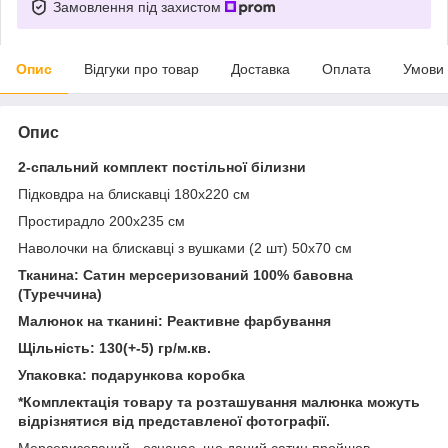
Замовлення під захистом
Опис
Відгуки про товар
Доставка
Оплата
Умови
Опис
2-спальний комплект постільної білизни
Підковдра на блискавці 180x220 см
Простирадло 200x235 см
Наволочки на блискавці з вушками (2 шт) 50х70 см
Тканина: Cатин мерсеризований 100% бавовна
(Туреччина)
Малюнок на тканині: Реактивне фарбування
Щільність: 130(+-5) гр/м.кв.
Упаковка: подарункова коробка
*Комплектація товару та розташування малюнка можуть
відрізнятися від представленої фотографії.
Мерсеризований - означає, що даний сатин пройшов