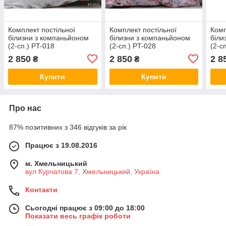
Комплект постільної
Комплект постільної
Комп
білизни з компаньйоном
білизни з компаньйоном
біли
(2-сп.) PT-018
(2-сп.) PT-028
(2-с
2 850
2 850
2 8
₴
₴
Купити
Купити
Про нас
87% позитивних з 346 відгуків за рік
Працює з 19.08.2016
м. Хмельницький
вул Курчатова 7, Хмельницький, Україна
Контакти
Сьогодні працює з 09:00 до 18:00
Показати весь графік роботи