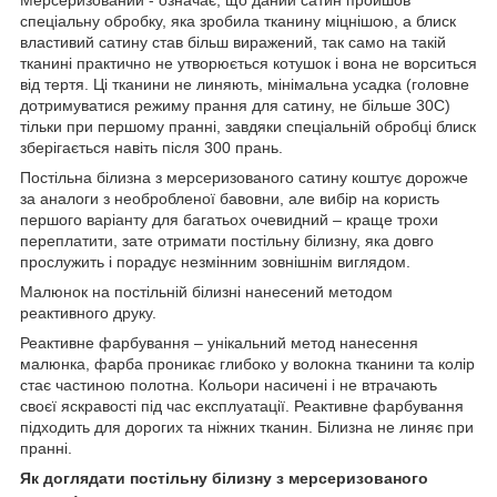
спеціальну обробку, яка зробила тканину міцнішою, а блиск
властивий сатину став більш виражений, так само на такій
тканині практично не утворюється котушок і вона не ворситься
від тертя. Ці тканини не линяють, мінімальна усадка (головне
дотримуватися режиму прання для сатину, не більше 30С)
тільки при першому пранні, завдяки спеціальній обробці блиск
зберігається навіть після 300 прань.
Постільна білизна з мерсеризованого сатину коштує дорожче
за аналоги з необробленої бавовни, але вибір на користь
першого варіанту для багатьох очевидний – краще трохи
переплатити, зате отримати постільну білизну, яка довго
прослужить і порадує незмінним зовнішнім виглядом.
Малюнок на постільній білизні нанесений методом
реактивного друку.
Реактивне фарбування – унікальний метод нанесення
малюнка, фарба проникає глибоко у волокна тканини та колір
стає частиною полотна. Кольори насичені і не втрачають
своєї яскравості під час експлуатації. Реактивне фарбування
підходить для дорогих та ніжних тканин. Білизна не линяє при
пранні.
Як доглядати постільну білизну з мерсеризованого