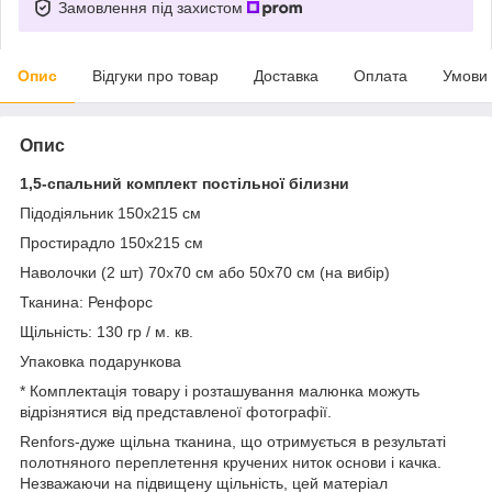
Замовлення під захистом
Опис
Відгуки про товар
Доставка
Оплата
Умови
Опис
1,5-спальний комплект постільної білизни
Підодіяльник 150x215 см
Простирадло 150x215 см
Наволочки (2 шт) 70x70 см або 50х70 см (на вибір)
Тканина: Ренфорс
Щільність: 130 гр / м. кв.
Упаковка подарункова
* Комплектація товару і розташування малюнка можуть
відрізнятися від представленої фотографії.
Renfors-дуже щільна тканина, що отримується в результаті
полотняного переплетення кручених ниток основи і качка.
Незважаючи на підвищену щільність, цей матеріал