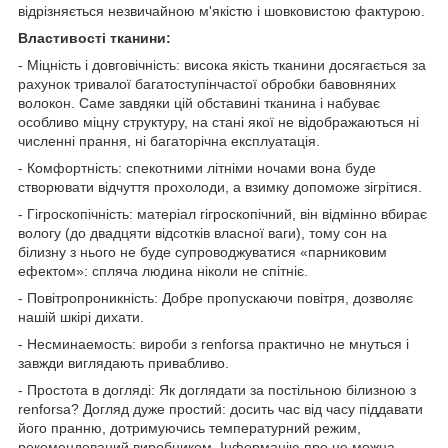
відрізняється незвичайною м'якістю і шовковистою фактурою.
Властивості тканини:
- Міцність і довговічність: висока якість тканини досягається за
рахунок тривалої багатоступінчастої обробки бавовняних
волокон. Саме завдяки цій обставині тканина і набуває
особливо міцну структуру, на стані якої не відображаються ні
численні прання, ні багаторічна експлуатація.
- Комфортність: спекотними літніми ночами вона буде
створювати відчуття прохолоди, а взимку допоможе зігрітися.
- Гігроскопічність: матеріал гігроскопічний, він відмінно вбирає
вологу (до двадцяти відсотків власної ваги), тому сон на
білизну з нього не буде супроводжуватися «парниковим
ефектом»: спляча людина ніколи не спітніє.
- Повітропроникність: Добре пропускаючи повітря, дозволяє
нашій шкірі дихати.
- Несминаемость: вироби з renforsa практично не мнуться і
завжди виглядають привабливо.
- Простота в догляді: Як доглядати за постільною білизною з
renforsa? Догляд дуже простий: досить час від часу піддавати
його пранню, дотримуючись температурний режим,
рекомендований виробником. Інформацію про це можна