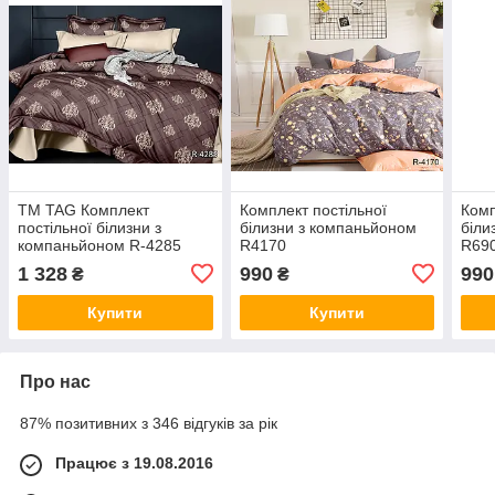
ТМ TAG Комплект
Комплект постільної
Комп
постільної білизни з
білизни з компаньйоном
біли
компаньйоном R-4285
R4170
R69
1 328
990
990
₴
₴
Купити
Купити
Про нас
87% позитивних з 346 відгуків за рік
Працює з 19.08.2016