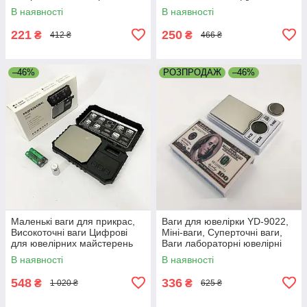
ювелірних майстерень OA-16
RO-74
В наявності
В наявності
221
250
₴
₴
412 ₴
466 ₴
–46%
РОЗПРОДАЖ
–46%
Маленькі ваги для прикрас,
Ваги для ювелірки YD-9022,
Високоточні ваги Цифрові
Міні-ваги, Суперточні ваги,
для ювелірних майстерень
Ваги лабораторні ювелірні
ZU-13
компактні золото WD-12
В наявності
В наявності
548
336
₴
₴
1 020 ₴
625 ₴