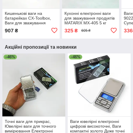
Кишенькові ваги на
Кухонні електронні ваги
Ваги
батарейках CX-Toolbox,
для зважування продуктів
9022
Ваги для зважування
MATARIX MX-405 5 кг
Супе
золота і срібла Точні для
зеленые, функція
лабо
907
325
336
₴
₴
605 ₴
прикрас FV-72
відмінування тари AQ-83
комп
Акційні пропозиції та новинки
–46%
–46%
Точні ваги для прикрас,
Ваги ювелірні електронні
Ювелірні ваги для точного
цифрові високоточні, Ваги
вимірювання Електронні
компактні золото Дуже точні