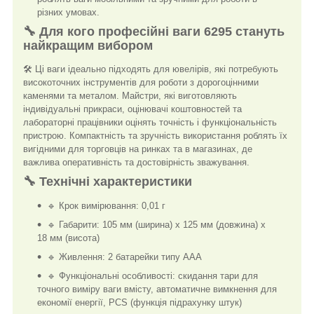
різних умовах.
🔧 Для кого професійні ваги 6295 стануть
найкращим вибором
🛠️ Ці ваги ідеально підходять для ювелірів, які потребують
високоточних інструментів для роботи з дорогоцінними
каменями та металом. Майстри, які виготовляють
індивідуальні прикраси, оцінювачі коштовностей та
лабораторні працівники оцінять точність і функціональність
пристрою. Компактність та зручність використання роблять їх
вигідними для торговців на ринках та в магазинах, де
важлива оперативність та достовірність зважування.
🔧 Технічні характеристики
🔹 Крок вимірювання: 0,01 г
🔹 Габарити: 105 мм (ширина) х 125 мм (довжина) х
18 мм (висота)
🔹 Живлення: 2 батарейки типу AAA
🔹 Функціональні особливості: скидання тари для
точного виміру ваги вмісту, автоматичне вимкнення для
економії енергії, PCS (функція підрахунку штук)