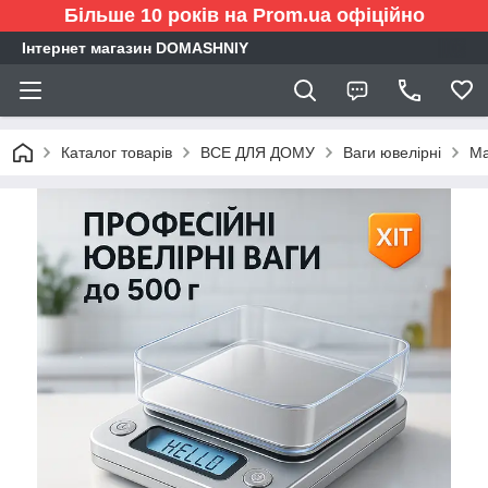
Більше 10 років на Prom.ua офіційно
Інтернет магазин DOMASHNIY
Каталог товарів
ВСЕ ДЛЯ ДОМУ
Ваги ювелірні
Ма