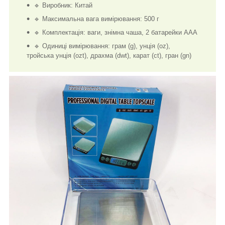
🔹 Виробник: Китай
🔹 Максимальна вага вимірювання: 500 г
🔹 Комплектація: ваги, знімна чаша, 2 батарейки AAA
🔹 Одиниці вимірювання: грам (g), унція (oz),
тройська унція (ozt), драхма (dwt), карат (ct), гран (gn)