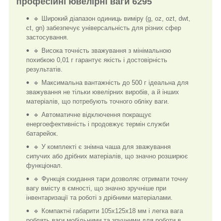
професійні ювелірні ваги 6295
🔹 Широкий діапазон одиниць виміру (g, oz, ozt, dwt,
ct, gn) забезпечує універсальність для різних сфер
застосування.
🔹 Висока точність зважування з мінімальною
похибкою 0,01 г гарантує якість і достовірність
результатів.
🔹 Максимальна вантажність до 500 г ідеальна для
зважування не тільки ювелірних виробів, а й інших
матеріалів, що потребують точного обліку ваги.
🔹 Автоматичне відключення покращує
енергоефективність і продовжує термін служби
батарейок.
🔹 У комплекті є знімна чаша для зважування
сипучих або дрібних матеріалів, що значно розширює
функціонал.
🔹 Функція скидання тари дозволяє отримати точну
вагу вмісту в ємності, що значно зручніше при
інвентаризації та роботі з дрібними матеріалами.
🔹 Компактні габарити 105х125х18 мм і легка вага
роблять ваги мобільними та зручними для роботи в