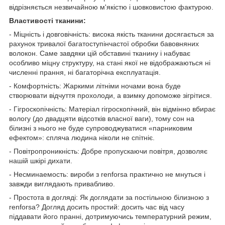
відрізняється незвичайною м'якістю і шовковистою фактурою.
Властивості тканини:
- Міцність і довговічність: висока якість тканини досягається за
рахунок тривалої багатоступінчастої обробки бавовняних
волокон. Саме завдяки цій обставині тканину і набуває
особливо міцну структуру, на стані якої не відображаються ні
численні прання, ні багаторічна експлуатація.
- Комфортність: Жаркими літніми ночами вона буде
створювати відчуття прохолоди, а взимку допоможе зігрітися.
- Гігроскопічність: Матеріал гігроскопічний, він відмінно вбирає
вологу (до двадцяти відсотків власної ваги), тому сон на
білизні з нього не буде супроводжуватися «парниковим
ефектом»: спляча людина ніколи не спітніє.
- Повітропроникність: Добре пропускаючи повітря, дозволяє
нашій шкірі дихати.
- Несминаемость: вироби з renforsa практично не мнуться і
завжди виглядають привабливо.
- Простота в догляді: Як доглядати за постільною білизною з
renforsa? Догляд досить простий: досить час від часу
піддавати його пранні, дотримуючись температурний режим,