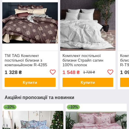
ТМ TAG Комплект
Комплект постільної
Комп
постільної білизни з
білизни Страйп сатин
біли
компаньйоном R-4285
100% хлопок
R-T
1 328
1 548
1 0
₴
₴
1 720 ₴
Купити
Купити
Акційні пропозиції та новинки
–10%
–10%