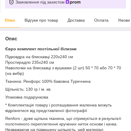
Замовлення під захистом
Опис
Відгуки про товар
Доставка
Оплата
Умови
Опис
Євро комплект постільної білизни
Підковдра на блискавці 220x240 см
Простирадло 235x240 см
Наволочки на блискавці з вушками (2 шт) 50 * 70 або 70 * 70
(на вибір)
Тканина: Ренфорс 100% бавовна Туреччина
Щільність: 130 гр / м. кв.
Упаковка подарункова
* Комплектація товару і розташування малюнка можуть
відрізнятися від представленої фотографії
Renfors - дуже щільна тканина, що отримується в результаті
полотняного переплетення кручених ниток основи і качка.
Незважаючи на підвищену щільність, цей матеріал