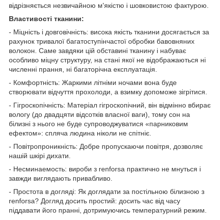
відрізняється незвичайною м'якістю і шовковистою фактурою.
Властивості тканини:
- Міцність і довговічність: висока якість тканини досягається за
рахунок тривалої багатоступінчастої обробки бавовняних
волокон. Саме завдяки цій обставині тканину і набуває
особливо міцну структуру, на стані якої не відображаються ні
численні прання, ні багаторічна експлуатація.
- Комфортність: Жаркими літніми ночами вона буде
створювати відчуття прохолоди, а взимку допоможе зігрітися.
- Гігроскопічність: Матеріал гігроскопічний, він відмінно вбирає
вологу (до двадцяти відсотків власної ваги), тому сон на
білизні з нього не буде супроводжуватися «парниковим
ефектом»: спляча людина ніколи не спітніє.
- Повітропроникність: Добре пропускаючи повітря, дозволяє
нашій шкірі дихати.
- Несминаемость: вироби з renforsa практично не мнуться і
завжди виглядають привабливо.
- Простота в догляді: Як доглядати за постільною білизною з
renforsa? Догляд досить простий: досить час від часу
піддавати його пранні, дотримуючись температурний режим.