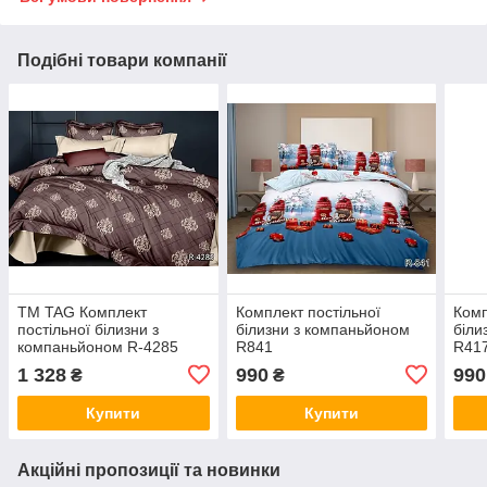
Подібні товари компанії
ТМ TAG Комплект
Комплект постільної
Комп
постільної білизни з
білизни з компаньйоном
біли
компаньйоном R-4285
R841
R41
1 328
990
990
₴
₴
Купити
Купити
Акційні пропозиції та новинки