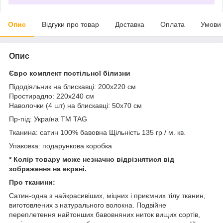
Опис
Відгуки про товар
Доставка
Оплата
Умови
Опис
Євро комплект постільної білизни
Підодіяльник на блискавці: 200x220 см
Простирадло: 220x240 см
Наволочки (4 шт) на блискавці: 50х70 см
Пр-під: Україна ТМ TAG
Тканина: сатин 100% бавовна Щільність 135 гр / м. кв
.
Упаковка: подарункова коробка
* Колір товару може незначно відрізнятися від
зображення на екрані.
Про тканини:
Сатин-одна з найкрасивіших, міцних і приємних тілу тканин,
виготовлених з натурального волокна. Подвійне
переплетення найтонших бавовняних ниток вищих сортів,