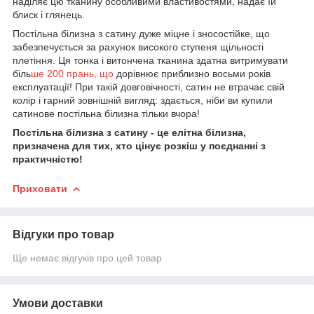
наділяє цю тканину особливими властивостями, надає їй
блиск і глянець.
Постільна білизна з сатину дуже міцне і зносостійке, що
забезпечується за рахунок високого ступеня щільності
плетіння. Ця тонка і витончена тканина здатна витримувати
біль
ше 200 прань, що
дорівнює приблизно восьми років
експлуатації! При такій довговічності, сатин не втрачає свій
колір і гарний зовнішній вигляд: здається, ніби ви купили
сатинове постільна білизна тільки вчора!
Постільна білизна з сатину - це елітна білизна,
призначена для тих, хто цінує розкіш у поєднанні з
практичністю!
Приховати
Відгуки про товар
Ще немає відгуків про цей товар
Умови доставки