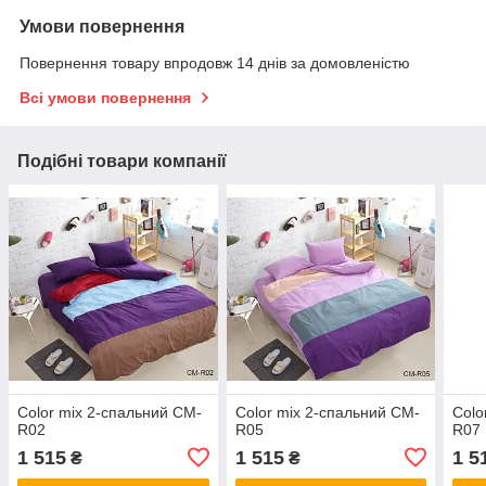
Умови повернення
Повернення товару впродовж 14 днів за домовленістю
Всі умови повернення
Подібні товари компанії
Color mix 2-спальний CM-
Color mix 2-спальний CM-
Colo
R02
R05
R07
1 515
1 515
1 5
₴
₴