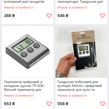
кулінарний для продуктів
температури, Градусник для
Градусник готування DE-53
готування Термометр їжі YF-
Немає в наявності
Немає в наявності
73
388
546
₴
₴
Термометр цифровий зі
Градусник побутовий для
складним щупом TP-600,
кулінарії Kitchen, Цифровий
Якісний термометр для
термометр для кухні та
вимірювання температури їжі
барбекю NE-82
Немає в наявності
Немає в наявності
OI-18
553
558
₴
₴