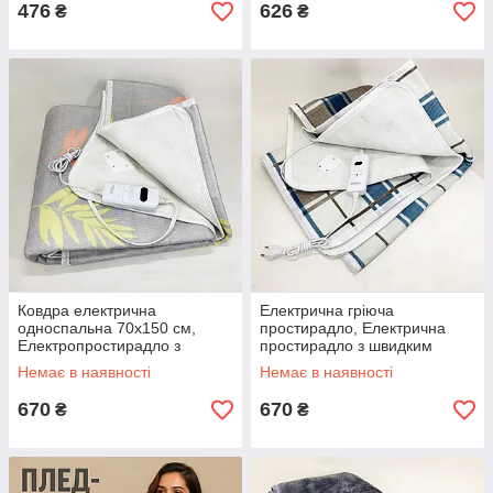
476
626
₴
₴
Ковдра електрична
Електрична гріюча
односпальна 70х150 см,
простирадло, Електрична
Електропростирадло з
простирадло з швидким
підігрівом electric blanket,
підігрівом Краща ковдра UB-
Немає в наявності
Немає в наявності
Простирадло DM-89
73
670
670
₴
₴