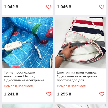
електричне VI-71
1 042
1 046
₴
₴
Тепле простирадло
Електрична плед ковдра,
електричне Electric,
Односпальне електричне
Односпальне електричне
простирадло для
простирадло для пенсіонерів
пенсіонерів, Покривало з
Немає в наявності
Немає в наявності
RF-81
підігрівом CL-95
1 241
1 255
₴
₴