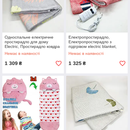
Односпальне електричне
Електропростирадло,
простирадло для дому
Електропростирадло з
Electric, Простирадло ковдра
підігрівом electric blanket,
з регулятором температури
Електрична ковдра-плед BL-
Немає в наявності
Немає в наявності
BZ-64
84
1 309
1 325
₴
₴