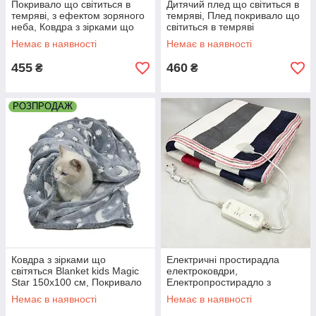
Покривало що світиться в
Дитячий плед що світиться в
темряві, з ефектом зоряного
темряві, Плед покривало що
неба, Ковдра з зірками що
світиться в темряві
світяться LZ-70
Плюшевий IY-89
Немає в наявності
Немає в наявності
455
460
₴
₴
РОЗПРОДАЖ
Ковдра з зірками що
Електричні простирадла
світяться Blanket kids Magic
електроковдри,
Star 150х100 см, Покривало
Електропростирадло з
світяться зірками TJ-41
регулятором температури
Немає в наявності
Немає в наявності
FB-74