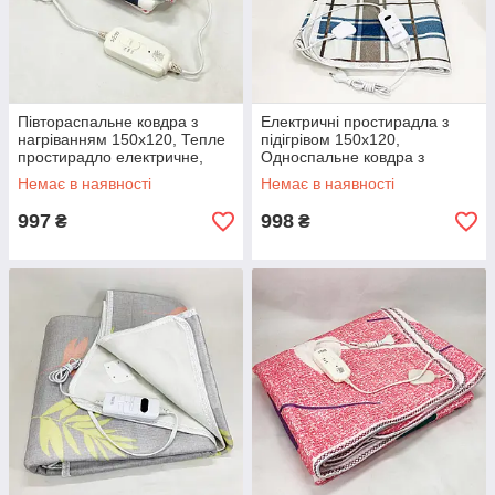
Півтораспальне ковдра з
Електричні простирадла з
нагріванням 150х120, Тепле
підігрівом 150х120,
простирадло електричне,
Односпальне ковдра з
Комфортна електроковдра
підігрівом, Електрична
Немає в наявності
Немає в наявності
PJ-86
ковдра-плед LF-77
997
998
₴
₴