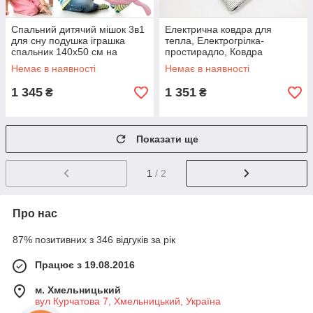
Спальний дитячий мішок 3в1
Електрична ковдра для
для сну подушка іграшка
тепла, Електрогрілка-
спальник 140х50 см на
простирадло, Ковдра
блискавці Happy Nappers.
електрогрілка, Електроковдра
Немає в наявності
Немає в наявності
Колір: рожевий PO-94
для дому CR-25
1 345
1 351
₴
₴
Показати ще
1
/ 2
Про нас
87% позитивних з 346 відгуків за рік
Працює з 19.08.2016
м. Хмельницький
вул Курчатова 7, Хмельницький, Україна