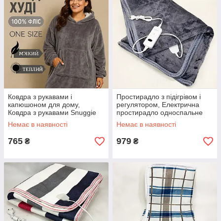
Ковдра з рукавами і
Простирадло з підігрівом і
капюшоном для дому,
регулятором, Електрична
Ковдра з рукавами Snuggie
простирадло односпальне
Покривало з мікрофібри TW-
Електронне YF-51
Немає в наявності
Немає в наявності
88
765
979
₴
₴