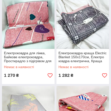
Електроковдра для ліжка,
Електроковдра краща Electric
Байкове електроковдра,
Blanket 150х170см, Електро
Простирадло з підігрівом для
ковдра електрична, Краща
зимового сну PB-88
електрична ковдра SL-56
Немає в наявності
Немає в наявності
1 270
1 282
₴
₴