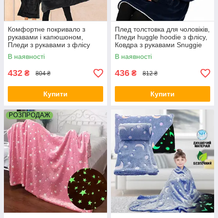
Комфортне покривало з
Плед толстовка для чоловіків,
рукавами і капюшоном,
Пледи huggle hoodie з флісу,
Пледи з рукавами з флісу
Ковдра з рукавами Snuggie
Теплий плед з флісу MF-34
EQ-19
В наявності
В наявності
432
436
₴
₴
804 ₴
812 ₴
Купити
Купити
РОЗПРОДАЖ