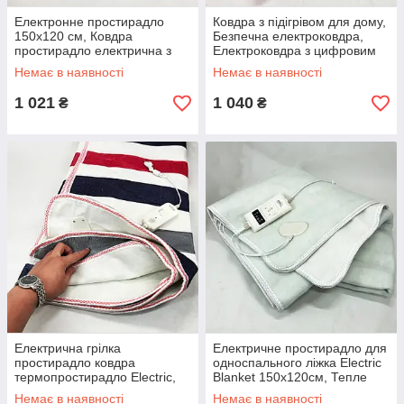
Електронне простирадло
Ковдра з підігрівом для дому,
150х120 см, Ковдра
Безпечна електроковдра,
простирадло електрична з
Електроковдра з цифровим
підігрівом тепла NH-16
регулюванням WV-29
Немає в наявності
Немає в наявності
1 021
1 040
₴
₴
Електрична грілка
Електричне простирадло для
простирадло ковдра
односпального ліжка Electric
термопростирадло Electric,
Blanket 150х120см, Тепле
Тепле простирадло
покривало JM-45
Немає в наявності
Немає в наявності