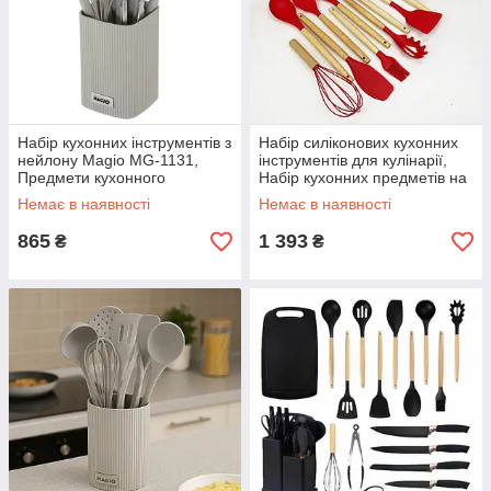
Набір кухонних інструментів з
Набір силіконових кухонних
нейлону Magio MG-1131,
інструментів для кулінарії,
Предмети кухонного
Набір кухонних предметів на
начиння, Набір кухарського
підставці LB-88
Немає в наявності
Немає в наявності
FP-21
865
1 393
₴
₴