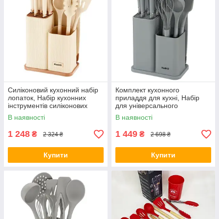
Силіконовий кухонний набір
Комплект кухонного
лопаток, Набір кухонних
приладдя для кухні, Набір
інструментів силіконових
для універсального
приладдя PM-89
використання на кухні SE-24
В наявності
В наявності
1 248
1 449
₴
₴
2 324 ₴
2 698 ₴
Купити
Купити