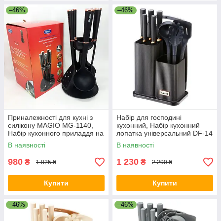
–46%
–46%
Приналежності для кухні з
Набір для господині
силікону MAGIO MG-1140,
кухонний, Набір кухонний
Набір кухонного приладдя на
лопатка універсальний DF-14
стійці XF-50
В наявності
В наявності
980
1 230
₴
₴
1 825 ₴
2 290 ₴
Купити
Купити
–46%
–46%