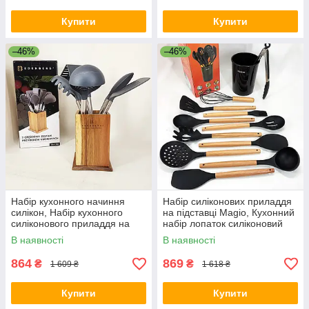
Купити
Купити
–46%
–46%
Набір кухонного начиння
Набір силіконових приладдя
силікон, Набір кухонного
на підставці Magio, Кухонний
силіконового приладдя на
набір лопаток силіконовий
підставці NR-94
JB-47
В наявності
В наявності
864
869
₴
₴
1 609 ₴
1 618 ₴
Купити
Купити