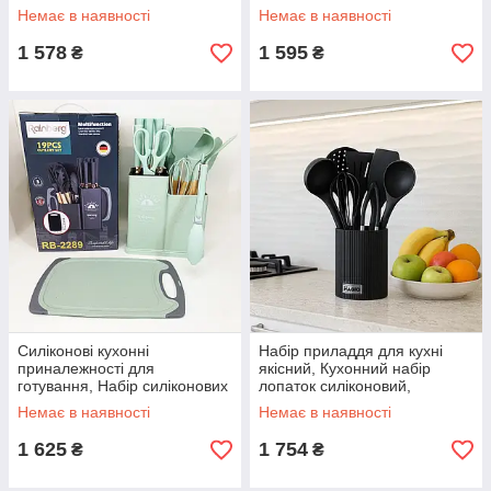
QG-63
кухні HQ-25
Немає в наявності
Немає в наявності
1 578
1 595
₴
₴
Силіконові кухонні
Набір приладдя для кухні
приналежності для
якісний, Кухонний набір
готування, Набір силіконових
лопаток силіконовий,
кухонних інструментів для
Силіконові кухонні
Немає в наявності
Немає в наявності
кулінарії XA-51
приналежності UL-32
1 625
1 754
₴
₴