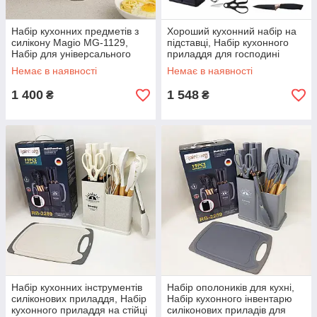
Набір кухонних предметів з
Хороший кухонний набір на
силікону Magio MG-1129,
підставці, Набір кухонного
Набір для універсального
приладдя для господині
використання на кухні DO-77
Нейлоновий для кухні JE-15
Немає в наявності
Немає в наявності
1 400
1 548
₴
₴
Набір кухонних інструментів
Набір ополоників для кухні,
силіконових приладдя, Набір
Набір кухонного інвентарю
кухонного приладдя на стійці
силіконових приладів для