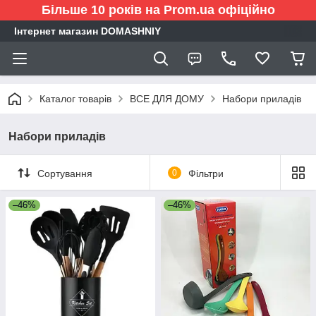
Більше 10 років на Prom.ua офіційно
Інтернет магазин DOMASHNIY
Каталог товарів
ВСЕ ДЛЯ ДОМУ
Набори приладів
Набори приладів
Сортування
0
Фільтри
–46%
–46%