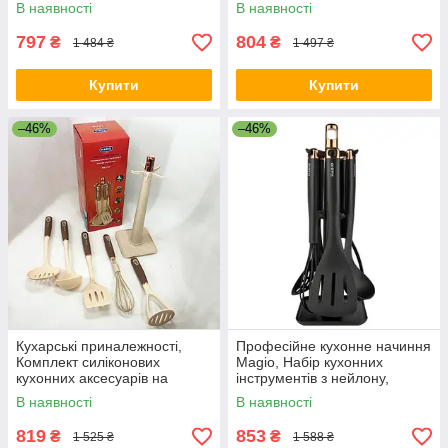
готування, Нейлонове
стійці кухарського PD-99
В наявності
В наявності
кухонне начиння PV-53
797
804
₴
₴
1 484 ₴
1 497 ₴
Купити
Купити
–46%
–46%
Кухарські приналежності,
Професійне кухонне начиння
Комплект силіконових
Magio, Набір кухонних
кухонних аксесуарів на
інструментів з нейлону,
підставці, Набір кухарського
Набори лопаток для кухні
В наявності
В наявності
EJ-71
MC-40
819
853
₴
₴
1 525 ₴
1 588 ₴