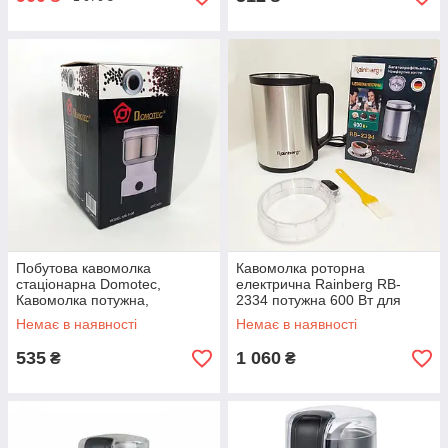
Побутова кавомолка
Кавомолка роторна
стаціонарна Domotec,
електрична Rainberg RB-
Кавомолка потужна,
2334 потужна 600 Вт для
Машинка для помелу кави
подрібнення спецій кави круп
Немає в наявності
Немає в наявності
NL-11
горіхів OY-51
535
1 060
₴
₴