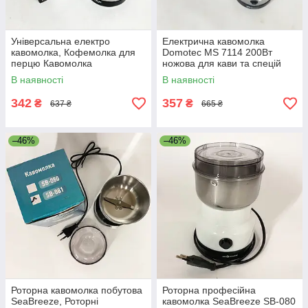
Універсальна електро
Електрична кавомолка
кавомолка, Кофемолка для
Domotec MS 7114 200Вт
перцю Кавомолка
ножова для кави та спецій
подрібнювач спецій,
PA-39
В наявності
В наявності
Подрібнювач кави BG-54
342
357
₴
₴
637 ₴
665 ₴
–46%
–46%
Роторна кавомолка побутова
Роторна професійна
SeaBreeze, Роторні
кавомолка SeaBreeze SB-080