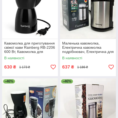
Кавомолка для приготування
Маленька кавомолка,
свіжої кави Rainberg RB-2206
Електрична кавомолка
600 Вт, Кавомолка для
подрібнювач, Електрична для
помелу кави та спецій GZ-76
турки Електрокавомолки FV-
В наявності
В наявності
58
630
637
₴
₴
1 173 ₴
1 186 ₴
–46%
–46%