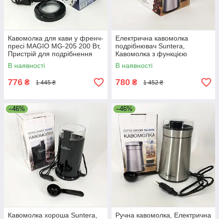
Кавомолка для кави у френч-
Електрична кавомолка
пресі MAGIO MG-205 200 Вт,
подрібнювач Suntera,
Пристрій для подрібнення
Кавомолка з функцією
кавових зерен AU-39
подрібнення зерен для лате
В наявності
В наявності
TV-23
776
780
₴
₴
1 445 ₴
1 452 ₴
–46%
–46%
Кавомолка хороша Suntera,
Ручна кавомолка, Електрична