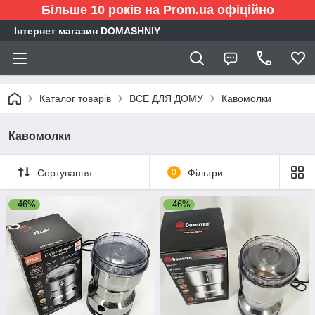
Більше 10 років на Prom.ua офіційно
Інтернет магазин DOMASHNIY
Каталог товарів
ВСЕ ДЛЯ ДОМУ
Кавомолки
Кавомолки
Сортування
0
Фільтри
–46%
–46%