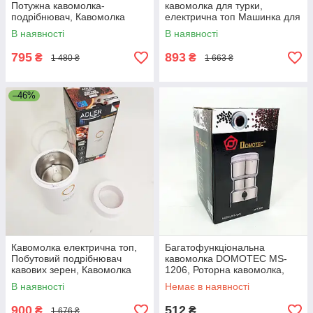
Потужна кавомолка-
кавомолка для турки,
подрібнювач, Кавомолка
електрична топ Машинка для
електрична для кав'ярні TY-
помелу кави JA-63
В наявності
В наявності
80
795
893
₴
₴
1 480 ₴
1 663 ₴
–46%
Кавомолка електрична топ,
Багатофункціональна
Побутовий подрібнювач
кавомолка DOMOTEC MS-
кавових зерен, Кавомолка
1206, Роторна кавомолка,
для перцю YQ-96
металева Подрібнювач кави
В наявності
Немає в наявності
PR-97
900
512
₴
₴
1 676 ₴