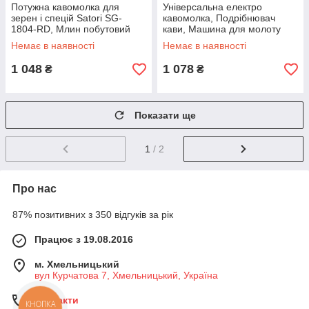
Потужна кавомолка для
Універсальна електро
зерен і спецій Satori SG-
кавомолка, Подрібнювач
1804-RD, Млин побутовий
кави, Машина для молоту
для перемелювання кави
кави, Кавомолка потужна SG-
Немає в наявності
Немає в наявності
DZ-55
48
1 048
1 078
₴
₴
Показати ще
1
/ 2
Про нас
87% позитивних з 350 відгуків за рік
Працює з 19.08.2016
м. Хмельницький
вул Курчатова 7, Хмельницький, Україна
Контакти