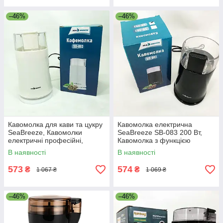
–46%
–46%
Кавомолка для кави та цукру
Кавомолка електрична
SeaBreeze, Кавомолки
SeaBreeze SB-083 200 Вт,
електричні професійні,
Кавомолка з функцією
Ножова кавомолка для дому
подрібнення зерен для лате
В наявності
В наявності
NO-17
UZ-55
573
574
₴
₴
1 067 ₴
1 069 ₴
–46%
–46%