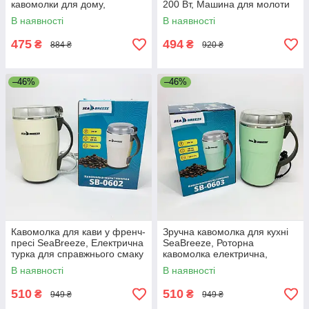
кавомолки для дому,
200 Вт, Машина для молоти
Універсальна побутова
каву, Кавомолка для перцю
В наявності
В наявності
кавомолка YI-76
OX-51
475
494
₴
₴
884 ₴
920 ₴
–46%
–46%
Кавомолка для кави у френч-
Зручна кавомолка для кухні
пресі SeaBreeze, Електрична
SeaBreeze, Роторна
турка для справжнього смаку
кавомолка електрична,
кави PV-41
Потужна кавомолка-
В наявності
В наявності
подрібнювач RH-84
510
510
₴
₴
949 ₴
949 ₴