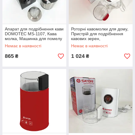
Апарат для подрібнення кави
Роторні кавомолки для дому,
DOMOTEC MS-1107, Кава
Пристрій для подрібнення
молка, Машинка для помелу
кавових зерен,
кави маленька PH-82
Електрокавомолки YX-89
Немає в наявності
Немає в наявності
865
1 024
₴
₴