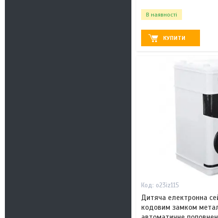
В наявності
КУПИТИ
o23iz115
Дитяча електронна се
кодовим замком метал
автоматичне поповнен