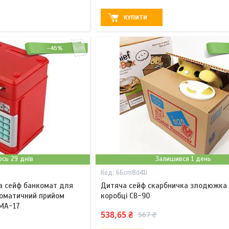
КУПИТИ
–46%
сь 29 днів
Залишився 1 день
66cm8d41i
а сейф банкомат для
Дитяча сейф скарбничка злодюжка 
томатичний прийом
коробці CB-90
 MA-17
538,65 ₴
567 ₴