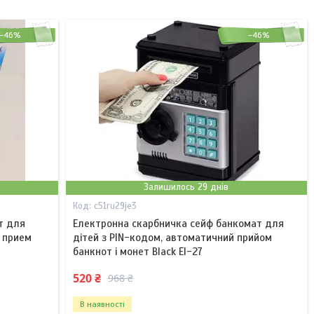
–46%
–46%
Залишилось 29 днів
c51ru29je3
т для
Електронна скарбничка сейф банкомат для
 прием
дітей з PIN-кодом, автоматичний прийом
банкнот і монет Black EI-27
520 ₴
968 ₴
В наявності