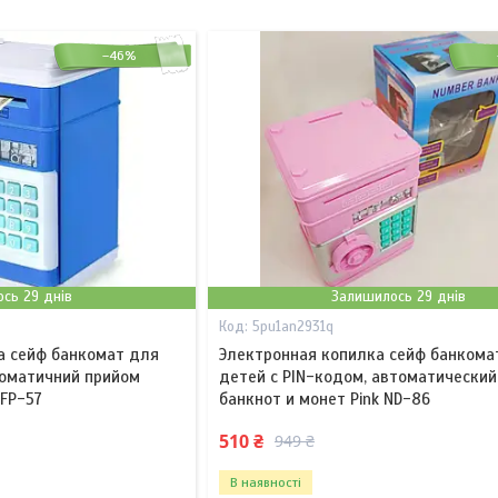
–46%
сь 29 днів
Залишилось 29 днів
5pu1an2931q
а сейф банкомат для
Электронная копилка сейф банкома
томатичний прийом
детей с PIN-кодом, автоматический
 FP-57
банкнот и монет Pink ND-86
510 ₴
949 ₴
В наявності