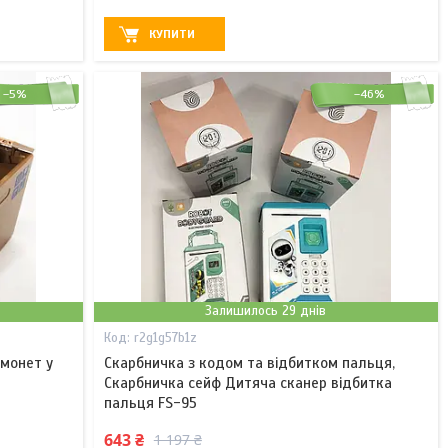
КУПИТИ
–5%
–46%
Залишилось 29 днів
r2g1g57b1z
монет у
Скарбничка з кодом та відбитком пальця,
Скарбничка сейф Дитяча сканер відбитка
пальця FS-95
643 ₴
1 197 ₴