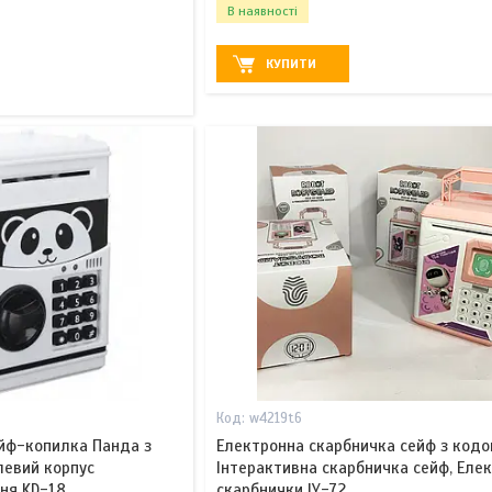
В наявності
КУПИТИ
w4219t6
йф-копилка Панда з
Електронна скарбничка сейф з кодо
евий корпус
Інтерактивна скарбничка сейф, Елек
ня KD-18
скарбнички IY-72