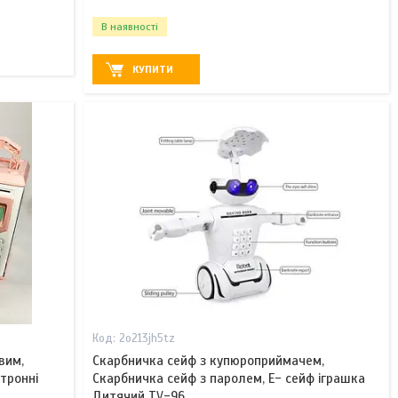
В наявності
КУПИТИ
2o213jh5tz
вим,
Скарбничка сейф з купюроприймачем,
тронні
Скарбничка сейф з паролем, Е- сейф іграшка
Дитячий TV-96