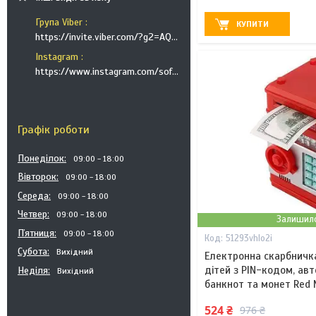
Група Viber
КУПИТИ
https://invite.viber.com/?g2=AQB9TTXO9EakakisXcuoWDeTdzKtKoAID1GcvWMGy2OHkT6B6XGdC1HAfjh2BQIk
Instagram
https://www.instagram.com/soft_postels/
Графік роботи
Понеділок
09:00
18:00
Вівторок
09:00
18:00
Середа
09:00
18:00
Четвер
09:00
18:00
Залишило
Пʼятниця
09:00
18:00
51293vhlo2i
Субота
Вихідний
Електронна скарбничк
дітей з PIN-кодом, ав
Неділя
Вихідний
банкнот та монет Red
524 ₴
976 ₴