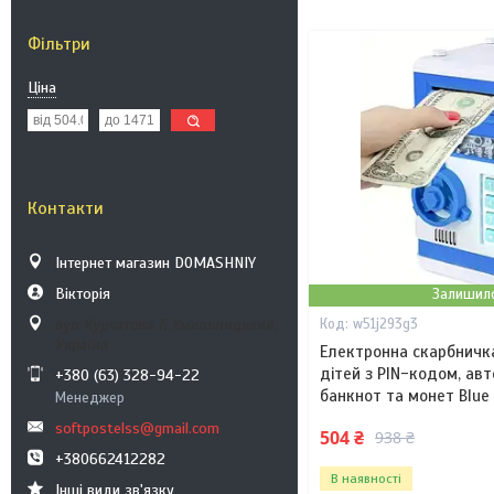
Фільтри
Ціна
Контакти
Інтернет магазин DOMASHNIY
Вікторія
Залишило
вул Курчатова 7, Хмельницький,
w51j293g3
Україна
Електронна скарбничк
дітей з PIN-кодом, ав
+380 (63) 328-94-22
банкнот та монет Blue
Менеджер
softpostelss@gmail.com
504 ₴
938 ₴
+380662412282
В наявності
Інші види зв'язку