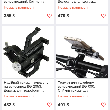
велосипедний, Кріплення
Велосипедна підставка
для телефону в автомобіль
тримач під телефон TS-22
Немає в наявності
Немає в наявності
SP-94
355
479
₴
₴
Надійний тримач телефону
Тримач для телефону
на велосипед BG-2953,
велосипедний BG-090,
Держак для телефону на
Стійкий тримач для
велосипед, Що обертається
смартфона на велосипеді
Немає в наявності
Немає в наявності
VO-50
NX-17
482
491
₴
₴