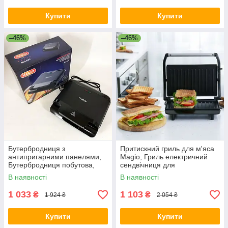
Купити
Купити
–46%
–46%
Бутербродниця з
Притискний гриль для м'яса
антипригарними панелями,
Magio, Гриль електричний
Бутербродниця побутова,
сендвічниця для
Сендвічниця побутова UA-46
приготування м'яса KF-53
В наявності
В наявності
1 033
1 103
₴
₴
1 924 ₴
2 054 ₴
Купити
Купити