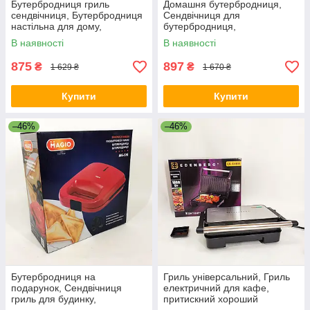
Бутербродниця гриль
Домашня бутербродниця,
сендвічниця, Бутербродниця
Сендвічниця для
настільна для дому,
бутербродниця,
бутербродниці настільний
бутербродниці настільний
В наявності
В наявності
гриль MS-95
гриль LO-71
875
897
₴
₴
1 629 ₴
1 670 ₴
Купити
Купити
–46%
–46%
Бутербродниця на
Гриль універсальний, Гриль
подарунок, Сендвічниця
електричний для кафе,
гриль для будинку,
притискний хороший