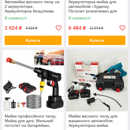
Автомийка високого тиску на
Акумуляторна мийка для
2 акумулятори,
автомобілів і будинку,
Акумуляторна безщіткова
Пістолет розпилювач для
мийка, Мийка автомобіля
мийки автомобіля KB-38
В наявності
В наявності
вдома TL-64
1 624
6 484
₴
₴
3 024 ₴
12 074 ₴
Купити
Купити
Мийки професійного тиску,
Мийки високого тиску для
Мийка для дачі, Мильний
машинного автомобіля,
пістолет на батарейках,
Акумуляторна мийка