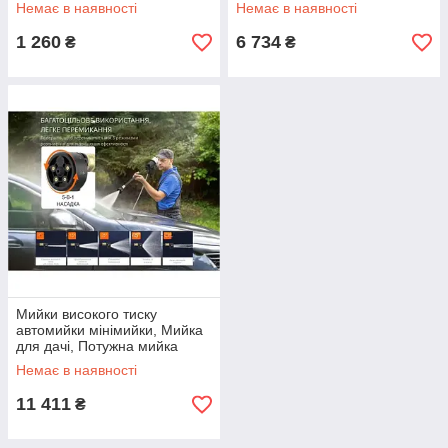
Мийка високого тиску для
високого тиску у валізі TS-92
Немає в наявності
Немає в наявності
дому YF-52
1 260
6 734
₴
₴
Мийки високого тиску
автомийки мінімийки, Мийка
для дачі, Потужна мийка
високого тиску акумуляторна
Немає в наявності
YR-85
11 411
₴