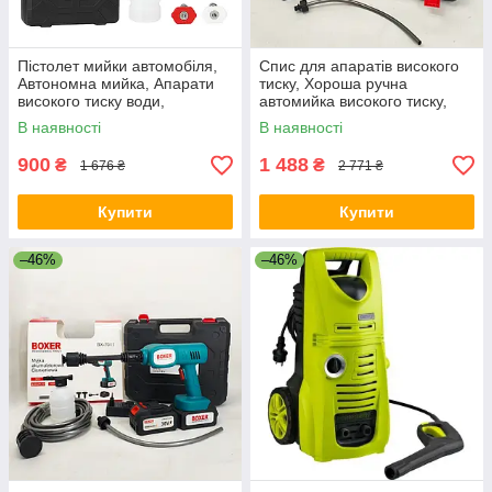
Пістолет мийки автомобіля,
Спис для апаратів високого
Автономна мийка, Апарати
тиску, Хороша ручна
високого тиску води,
автомийка високого тиску,
Портативна мийка з кейсом
Акумуляторна ручна мийка
В наявності
В наявності
ZF-59
XI-32
900
1 488
₴
₴
1 676 ₴
2 771 ₴
Купити
Купити
–46%
–46%