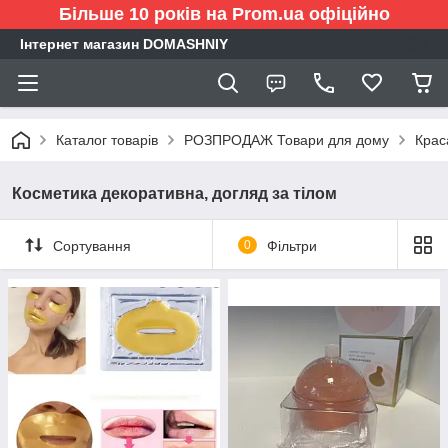
Більше 10 років на Prom.ua офіційно
Інтернет магазин DOMASHNIY
Каталог товарів
РОЗПРОДАЖ Товари для дому
Крас
Косметика декоративна, догляд за тілом
Сортування
0
Фільтри