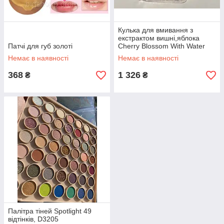
Кулька для вмивання з
екстрактом вишні,яблока
Патчі для губ золоті
Cherry Blossom With Water
Cleansing Ball 100g
Немає в наявності
Немає в наявності
368
1 326
₴
₴
Палітра тіней Spotlight 49
відтінків, D3205